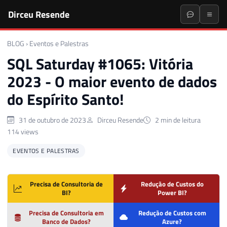
Dirceu Resende
BLOG
›
Eventos e Palestras
SQL Saturday #1065: Vitória
2023 - O maior evento de dados
do Espírito Santo!
31 de outubro de 2023
Dirceu Resende
2 min de leitura
114 views
EVENTOS E PALESTRAS
Precisa de Consultoria de
Redução de Custos do
BI?
Power BI?
Precisa de Consultoria em
Redução de Custos com
Banco de Dados?
Azure?