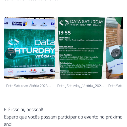
‹
›
Data Saturday Vitória 2023 Backdrop 2
Data_Saturday_Vitória_2023_-__(2)
E é isso aí, pessoal!
Espero que vocês possam participar do evento no próximo
ano!