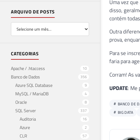
Uma vez que a
disso, geralm
ARQUIVO DE POSTS
contém todas 
Outra diferen
prova, enquan
Para se inscr
CATEGORIAS
faria para ag
Apache / .htaccess
10
Corram! As va
Banco de Dados
356
Azure SQL Database
9
UPDATE
: Me 
MySQL / MariaDB
4
Oracle
8
BANCO DE 
SQL Server
337
BIG DATA
Auditoria
16
Azure
2
CLR
57