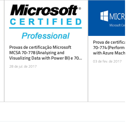
Prova de certificaçã
Provas de certificação Microsoft
70-774 (Perform Clou
MCSA 70-778 (Analyzing and
with Azure Machine L
Visualizing Data with Power BI) e 70-
graça (beta) até 31/
03 de fev. de 2017
779 (Analyzing and Visualizing Data
28 de jul. de 2017
with Microsoft Excel) de graça (beta)
até 15/09/2017