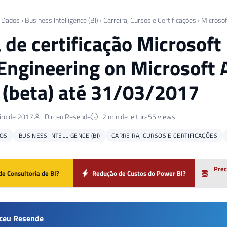
 Dados
›
Business Intelligence (BI)
›
Carreira, Cursos e Certificações
›
Microsof
 de certificação Microsof
Engineering on Microsoft 
 (beta) até 31/03/2017
iro de 2017
Dirceu Resende
2 min de leitura
55 views
OS
BUSINESS INTELLIGENCE (BI)
CARREIRA, CURSOS E CERTIFICAÇÕES
Prec
de Consultoria de BI?
Redução de Custos do Power BI?
rceu Resende