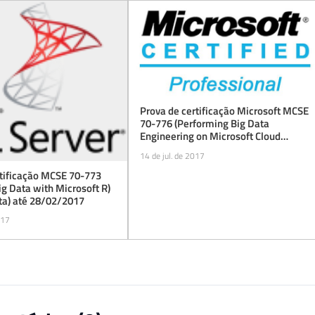
Prova de certificação Microsoft MCSE
70-776 (Performing Big Data
Engineering on Microsoft Cloud
Services) de graça (beta) até
14 de jul. de 2017
08/09/2017
rtificação MCSE 70-773
ig Data with Microsoft R)
ta) até 28/02/2017
017