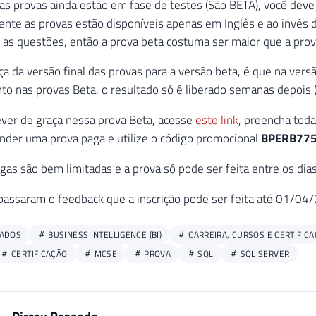
s provas ainda estão em fase de testes (São BETA), você deve 
ente as provas estão disponíveis apenas em Inglês e ao invés 
as questões, então a prova beta costuma ser maior que a prova
ça da versão final das provas para a versão beta, é que na vers
to nas provas Beta, o resultado só é liberado semanas depois (q
ever de graça nessa prova Beta, acesse
este link
, preencha tod
ender uma prova paga e utilize o código promocional
BPERB77
gas são bem limitadas e a prova só pode ser feita entre os 
passaram o feedback que a inscrição pode ser feita até 01/04
DADOS
BUSINESS INTELLIGENCE (BI)
CARREIRA, CURSOS E CERTIFIC
CERTIFICAÇÃO
MCSE
PROVA
SQL
SQL SERVER