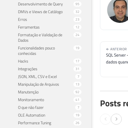
Desenvolvimento de Query
95
DMVs e Views de Catálogo
32
Erros
23
Ferramentas
12
Formatação e Validação de
24
Dados
Funcionalidades pouco
19
← ANTERIOR
conhecidas
SQL Server 
Hacks
17
dados quand
Integrações
31
JSON, XML, CSV e Excel
7
Manipulação de Arquivos
13
Manutenção
92
Monitoramento
Posts r
41
O que não fazer
7
OLE Automation
19
Performance Tuning
26