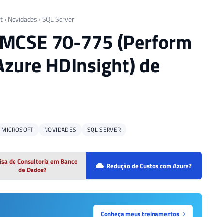
t
›
Novidades
›
SQL Server
t MCSE 70-775 (Perform
Azure HDInsight) de
MICROSOFT
NOVIDADES
SQL SERVER
isa de Consultoria em Banco
Redução de Custos com Azure?
de Dados?
Conheça meus treinamentos