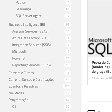
Python
1
Segurança
41
SQL Server Agent
12
Business Intelligence (BI)
59
Analysis Services (SSAS)
14
Azure Data Factory (ADF)
4
Integration Services (SSIS)
3
Microsoft
7
Power BI
24
Prova de Ce
Reporting Services (SSRS)
10
(Analyzing B
de graça (Be
Carreira e Cursos
16
12 de jan. de 2
Carreira, Cursos e Certificações
41
Eventos e Palestras
126
Novidades
12
Programação
59
C#
30