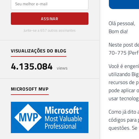
E-mail
ASSINAR
Olá pessoal,
Junte-se a 657 outros assinantes
Bom dia!
Neste post de
VISUALIZAÇÕES DO BLOG
70-775 (Perf
4.135.084
Você é engenh
views
utilizando Bi
recursos de 
MICROSOFT MVP
pode aplicar 
usar tecnolog
Como já dito 
códigos para 
questões. Se 