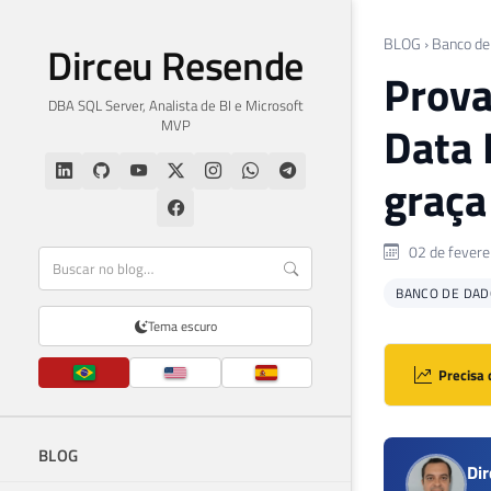
BLOG
›
Banco de
Dirceu Resende
Prova
DBA SQL Server, Analista de BI e Microsoft
MVP
Data 
graça
02 de fevere
BANCO DE DAD
Tema escuro
Precisa 
BLOG
Di