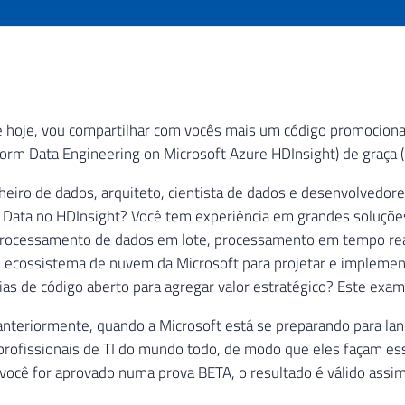
 hoje, vou compartilhar com vocês mais um código promocional 
orm Data Engineering on Microsoft Azure HDInsight) de graça 
eiro de dados, arquiteto, cientista de dados e desenvolvedo
g Data no HDInsight? Você tem experiência em grandes soluções
processamento de dados em lote, processamento em tempo rea
o ecossistema de nuvem da Microsoft para projetar e implement
ias de código aberto para agregar valor estratégico? Este exam
anteriormente, quando a Microsoft está se preparando para lança
profissionais de TI do mundo todo, de modo que eles façam e
você for aprovado numa prova BETA, o resultado é válido assim