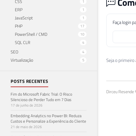
Come
CSS
1
ERP
1
JavaScript
1
Faça login p
PHP
17
PowerShell / CMD
10
SQL CLR
4
SEO
4
Virtualização
Seja o primeiro
5
POSTS RECENTES
Dirceu Resende ©
Fim do Microsoft Fabric Trial: O Risco
Silencioso de Perder Tudo em 7 Dias
17 de junho de 2026
Embedding Analytics no Power BI: Reduza
Custos e Personalize a Experiência do Cliente
21 de maio de 2026