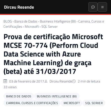
Dirceu Resende
BLOG
›
Banco de Dados
›
Business Intelligence (BI)
›
Carreira, Cursos e
Certificações
›
Microsoft
›
SQL Server
Prova de certificação Microsoft
MCSE 70-774 (Perform Cloud
Data Science with Azure
Machine Learning) de graça
(beta) até 31/03/2017
03 de fevereiro de 2017
Dirceu Resende
2 min de leitura
33 views
BANCO DE DADOS
BUSINESS INTELLIGENCE (BI)
CARREIRA, CURSOS E CERTIFICAÇÕES
MICROSOFT
SQL SERVER