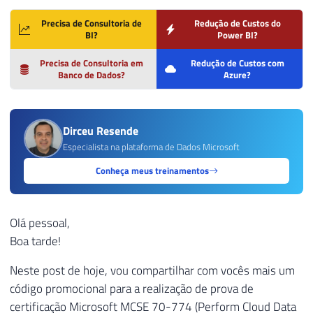
Precisa de Consultoria de
Redução de Custos do
BI?
Power BI?
Precisa de Consultoria em
Redução de Custos com
Banco de Dados?
Azure?
Dirceu Resende
Especialista na plataforma de Dados Microsoft
Conheça meus treinamentos
Olá pessoal,
Boa tarde!
Neste post de hoje, vou compartilhar com vocês mais um
código promocional para a realização de prova de
certificação Microsoft MCSE 70-774 (Perform Cloud Data