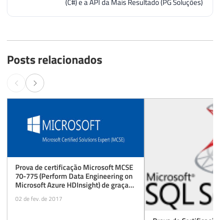
(C#) e a API da Mais Resultado (PG Soluções)
Posts relacionados
Prova de certificação Microsoft MCSE
70-775 (Perform Data Engineering on
Microsoft Azure HDInsight) de graça
(beta) até 31/03/2017
02 de fev. de 2017