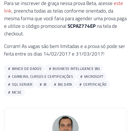
Para se inscrever de graça nessa prova Beta, acesse
este
link
, preencha todas as telas conforme orientado, da
mesma forma que você faria para agender uma prova paga
e utilize o código promocional
SCPAZ774EP
na tela de
checkout.
Corram! As vagas são bem limitadas e a prova só pode ser
feita entre os dias 14/02/2017 e 31/03/2017!
BANCO DE DADOS
BUSINESS INTELLIGENCE (BI)
CARREIRA, CURSOS E CERTIFICAÇÕES
MICROSOFT
SQL SERVER
BI
BIG DATA
CERTIFICAÇÃO
MCSE