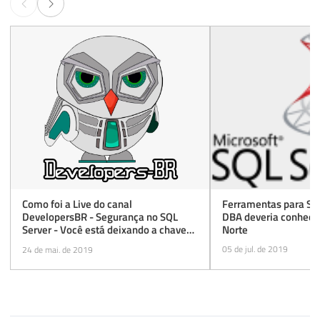
Ferramentas para SQL
Como foi a Live do canal
DBA deveria conhecer
DevelopersBR - Segurança no SQL
Norte
Server - Você está deixando a chave
embaixo do tapete?
05 de jul. de 2019
24 de mai. de 2019