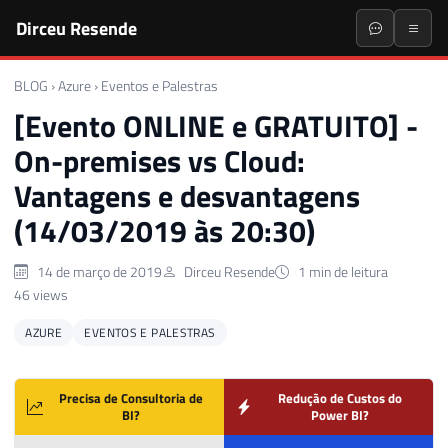
Dirceu Resende
BLOG
›
Azure
›
Eventos e Palestras
[Evento ONLINE e GRATUITO] -
On-premises vs Cloud:
Vantagens e desvantagens
(14/03/2019 às 20:30)
14 de março de 2019
Dirceu Resende
1 min de leitura
46 views
AZURE
EVENTOS E PALESTRAS
Precisa de Consultoria de
Redução de Custos do
BI?
Power BI?