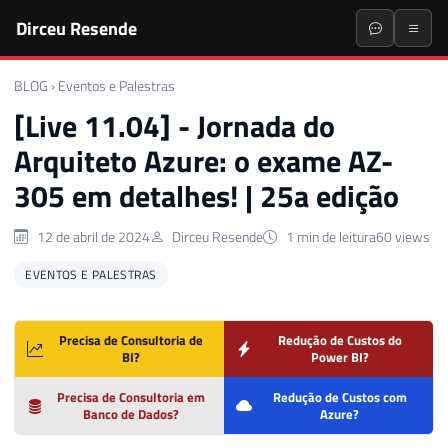
Dirceu Resende
BLOG
›
Eventos e Palestras
[Live 11.04] - Jornada do
Arquiteto Azure: o exame AZ-
305 em detalhes! | 25a edição
12 de abril de 2024
Dirceu Resende
1 min de leitura
60 views
EVENTOS E PALESTRAS
Precisa de Consultoria de
Redução de Custos do
BI?
Power BI?
Precisa de Consultoria em
Redução de Custos com
Banco de Dados?
Azure?