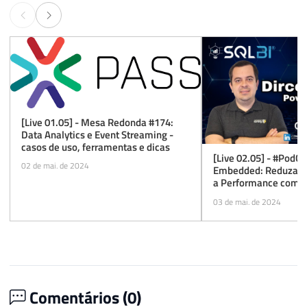
[Live 01.05] - Mesa Redonda #174:
Data Analytics e Event Streaming -
casos de uso, ferramentas e dicas
[Live 02.05] - #PodC
02 de mai. de 2024
Embedded: Reduza C
a Performance com D
03 de mai. de 2024
Comentários (
0
)