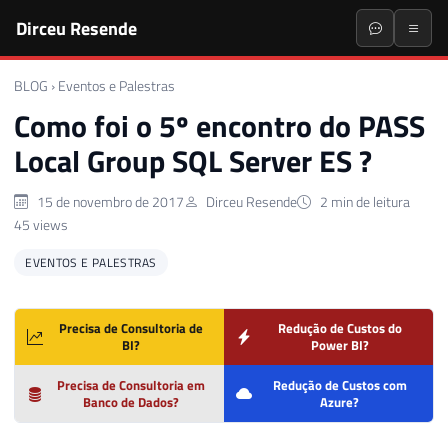
Dirceu Resende
BLOG
›
Eventos e Palestras
Como foi o 5º encontro do PASS
Local Group SQL Server ES ?
15 de novembro de 2017
Dirceu Resende
2 min de leitura
45 views
EVENTOS E PALESTRAS
Precisa de Consultoria de
Redução de Custos do
BI?
Power BI?
Precisa de Consultoria em
Redução de Custos com
Banco de Dados?
Azure?