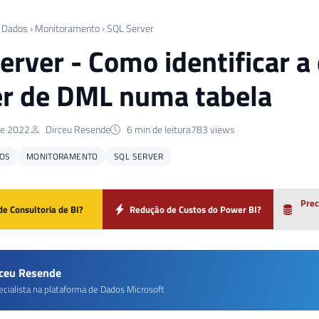
 Dados
›
Monitoramento
›
SQL Server
erver - Como identificar 
er de DML numa tabela
de 2022
Dirceu Resende
6 min de leitura
783 views
OS
MONITORAMENTO
SQL SERVER
Prec
de Consultoria de BI?
Redução de Custos do Power BI?
rceu Resende
ecialista na plataforma de Dados Microsoft