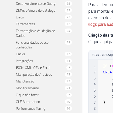
Desenvolvimento de Query
95
Para a demons
DMVs e Views de Catálogo
32
para montar e
Erros
exemplo do a
23
(logs para aud
Ferramentas
12
Formatação e Validação de
24
Criação das t
Dados
Clique aqui pa
Funcionalidades pouco
19
conhecidas
Hacks
17
TRANSACT-SQ
Integrações
31
1
IF
(
JSON, XML, CSV e Excel
7
2
CREA
Manipulação de Arquivos
13
3
    
Manutenção
92
4
    
Monitoramento
41
5
    
O que não fazer
7
6
    
OLE Automation
19
7
)
Performance Tuning
26
8