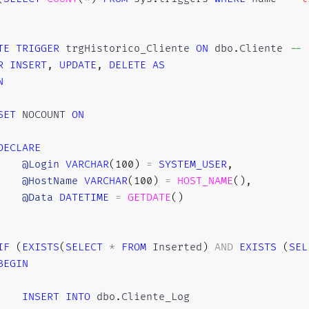
-- Dados da tabela original
Id_Cliente 
INT
,
TE
TRIGGER
 trgHistorico_Cliente 
ON
 dbo
.
Cliente 
-- 
Nome 
VARCHAR
(
100
)
,
R
INSERT
,
UPDATE
,
DELETE
AS
Data_Nascimento 
DATETIME
,
N
Salario 
FLOAT
SET
 NOCOUNT 
ON
DECLARE
@Login
VARCHAR
(
100
)
=
SYSTEM_USER
,
@HostName
VARCHAR
(
100
)
=
HOST_NAME
(
)
,
@Data
DATETIME
=
GETDATE
(
)
IF
(
EXISTS
(
SELECT
*
FROM
 Inserted
)
AND
EXISTS
(
SEL
BEGIN
INSERT
INTO
 dbo
.
Cliente_Log
