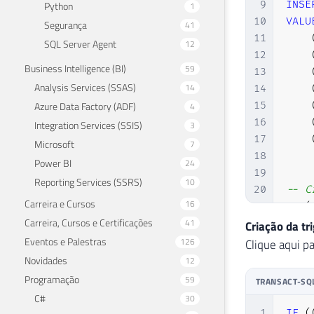
9
INSE
Python
1
10
VALU
Segurança
41
11
SQL Server Agent
12
12
Business Intelligence (BI)
59
13
Analysis Services (SSAS)
14
14
Azure Data Factory (ADF)
15
4
16
Integration Services (SSIS)
3
17
Microsoft
7
18
Power BI
24
19
Reporting Services (SSRS)
10
20
-- C
Carreira e Cursos
16
21
IF
(
Carreira, Cursos e Certificações
41
22
CREA
Criação da tri
23
    
Eventos e Palestras
126
Clique aqui pa
24
    
Novidades
12
25
Programação
59
TRANSACT-SQ
26
    
C#
30
27
    
1
IF
(