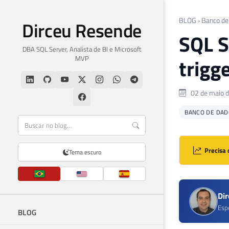
BLOG
›
Banco de
Dirceu Resende
SQL S
DBA SQL Server, Analista de BI e Microsoft
MVP
trigg
02 de maio 
BANCO DE DAD
Precisa 
Tema escuro
Di
Esp
BLOG