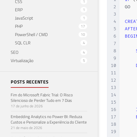
CSS
1
28
2
GO

ERP
1
29
3
JavaScript
1
30
    
4
CREA
PHP
17
31
    
5
AFTE
32
    
PowerShell / CMD
10
6
BEGI
33
    
SQL CLR
4
7
34
)
8
SEO
4
35
GO
9
Virtualização
5
10
11
12
POSTS RECENTES
13
Fim do Microsoft Fabric Trial: O Risco
14
Silencioso de Perder Tudo em 7 Dias
15
17 de junho de 2026
16
Embedding Analytics no Power BI: Reduza
17
Custos e Personalize a Experiência do Cliente
18
21 de maio de 2026
19