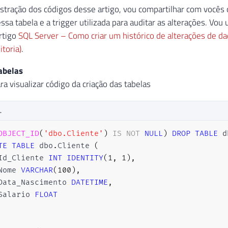
tração dos códigos desse artigo, vou compartilhar com vocês o 
ssa tabela e a trigger utilizada para auditar as alterações. Vou
rtigo
SQL Server – Como criar um histórico de alterações de da
itoria)
.
abelas
ra visualizar código da criação das tabelas
L
OBJECT_ID
(
'dbo.Cliente'
)
IS
NOT
NULL
)
DROP
TABLE
 d
TE
TABLE
 dbo
.
Cliente 
(
Id_Cliente 
INT
IDENTITY
(
1
,
1
)
,
Nome 
VARCHAR
(
100
)
,
Data_Nascimento 
DATETIME
,
Salario 
FLOAT