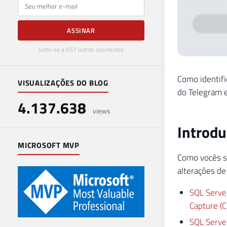
E-mail
ASSINAR
Junte-se a 657 outros assinantes
Como identifi
VISUALIZAÇÕES DO BLOG
do Telegram e
4.137.638
views
Introd
MICROSOFT MVP
Como vocês s
alterações d
SQL Serve
Capture (
SQL Serve