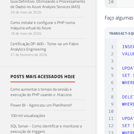
Guia Definitivo: Otimizando o Processamento
20
de Dados no Azure Analysis Services (AAS)
21
20 de maio de 2026
22
Faço algumas 
Como instalar e configurar o PHP numa
23
máquina virtual do Azure
24
18 de maio de 2026
TRANSACT-SQ
25
Certificação DP-600 - Torne-se um Fabric
26
1
INSE
Analytics Engineering
27
2
VALU
27 de fevereiro de 2026
28
3
29
4
UPDA
30
5
SET
 
POSTS MAIS ACESSADOS HOJE
31
6
WHER
32
Como aumentar o tempo da sessão e
7
execução do PHP usando o .htaccess
33
8
DELE
34
9
WHER
Power BI - Agora sou um Planilheiro!!
35
10
100 mil visualizações
36
11
UPDA
37
SQL Server - Como identificar e monitorar a
12
SET
 
execução de triggers
38
13
WHER