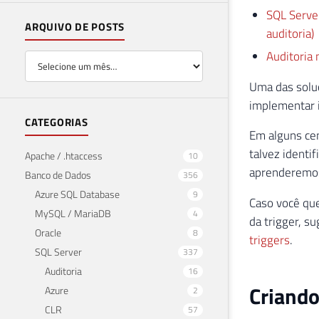
SQL Server
ARQUIVO DE POSTS
auditoria)
Auditoria 
Uma das soluç
implementar 
CATEGORIAS
Em alguns cen
talvez identi
Apache / .htaccess
10
aprenderemos
Banco de Dados
356
Azure SQL Database
9
Caso você que
MySQL / MariaDB
4
da trigger, su
Oracle
8
triggers
.
SQL Server
337
Auditoria
16
Criando
Azure
2
CLR
57