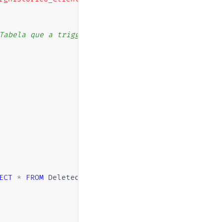
Tabela que a trigger será associada
ECT
*
FROM
 Deleted
)
)