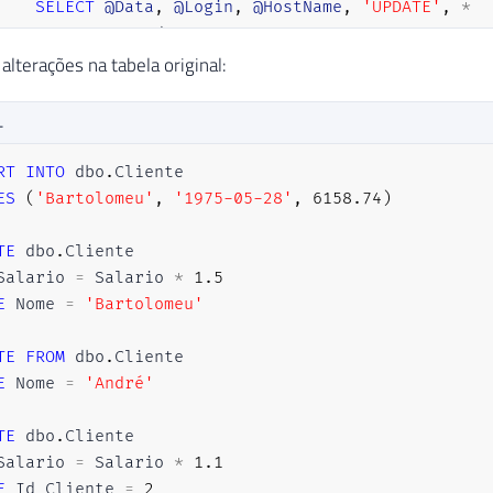
SELECT
@Data
,
@Login
,
@HostName
,
'UPDATE'
,
*
FROM
 Inserted

alterações na tabela original:
END
ELSE
BEGIN
L
IF
(
EXISTS
(
SELECT
*
FROM
 Inserted
)
)
RT
INTO
 dbo
.
BEGIN
ES
(
'Bartolomeu'
,
'1975-05-28'
,
6158.74
)
INSERT
INTO
 dbo
.
Cliente_Log

TE
 dbo
.
SELECT
@Data
,
@Login
,
@HostName
,
'INSERT'
,
Salario 
=
 Salario 
*
1.5
FROM
 Inserted

E
 Nome 
=
'Bartolomeu'
END
TE
FROM
 dbo
.
ELSE
BEGIN
E
 Nome 
=
'André'
INSERT
INTO
 dbo
.
Cliente_Log

TE
 dbo
.
SELECT
@Data
,
@Login
,
@HostName
,
'DELETE'
,
Salario 
=
 Salario 
*
1.1
FROM
 Deleted

E
 Id_Cliente 
=
2