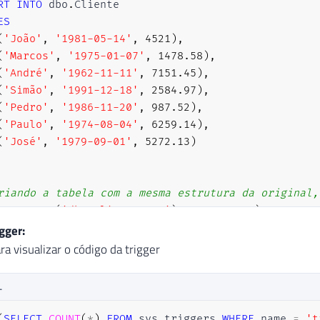
RT
INTO
 dbo
.
ES
(
'João'
,
'1981-05-14'
,
4521
)
,
(
'Marcos'
,
'1975-01-07'
,
1478.58
)
,
(
'André'
,
'1962-11-11'
,
7151.45
)
,
(
'Simão'
,
'1991-12-18'
,
2584.97
)
,
(
'Pedro'
,
'1986-11-20'
,
987.52
)
,
(
'Paulo'
,
'1974-08-04'
,
6259.14
)
,
(
'José'
,
'1979-09-01'
,
5272.13
)
riando a tabela com a mesma estrutura da original,
OBJECT_ID
(
'dbo.Cliente_Log'
)
IS
NOT
NULL
)
DROP
TAB
TE
TABLE
 dbo
.
Cliente_Log 
(
gger:
Id 
INT
IDENTITY
(
1
,
1
)
,
ra visualizar o código da trigger
Dt_Atualizacao 
DATETIME
DEFAULT
GETDATE
(
)
,
[
Login
]
VARCHAR
(
100
)
,
L
Hostname 
VARCHAR
(
100
)
,
Operacao 
VARCHAR
(
20
)
,
(
SELECT
COUNT
(
*
)
FROM
 sys
.
triggers 
WHERE
 name 
=
't