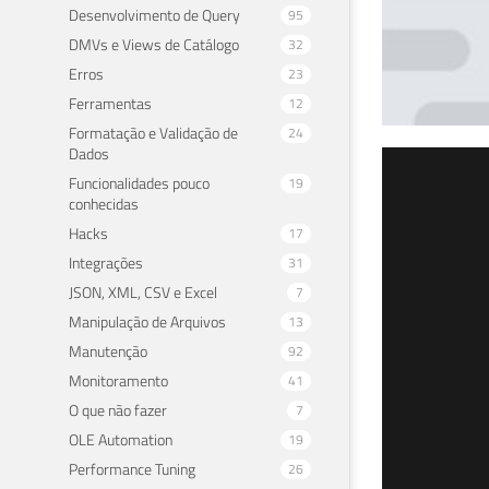
Desenvolvimento de Query
95
DMVs e Views de Catálogo
32
Erros
23
Ferramentas
12
Formatação e Validação de
24
Dados
SQL
Funcionalidades pouco
19
conhecidas
tri
Hacks
17
Integrações
31
02 de 
JSON, XML, CSV e Excel
7
Manipulação de Arquivos
13
Manutenção
92
Monitoramento
41
O que não fazer
7
OLE Automation
19
Performance Tuning
26