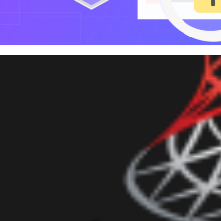
 Server - Como saber a data d
ário
novembro de 2020
9 min de leitura