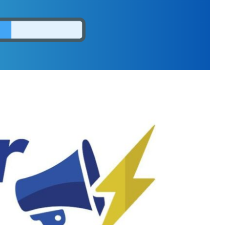
ar o
samento dos cubos pelo