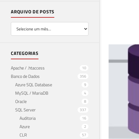
ARQUIVO DE POSTS
SQL
CATEGORIAS
de 
Apache / .htaccess
10
Banco de Dados
356
03 de 
Azure SQL Database
9
MySQL / MariaDB
4
Oracle
8
SQL Server
337
Auditoria
16
Azure
2
CLR
57