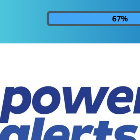
lysis Services - Como monitor
amento/progresso do proces
 Server
agosto de 2023
24 min de leitura