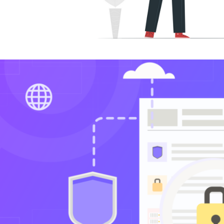
 Server - Como listar as maior
co de dados e mostrar o tama
outubro de 2021
5 min de leitura