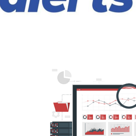
erAlerts - O melhor sistema d
itoramento de SQL Server que
março de 2023
9 min de leitura