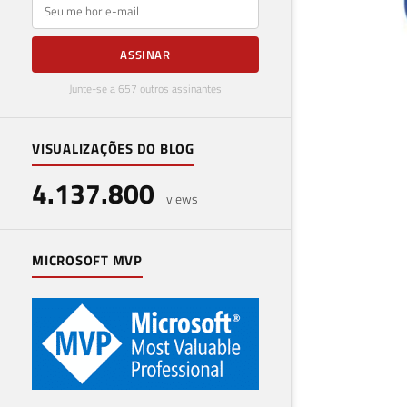
E-mail
ASSINAR
Junte-se a 657 outros assinantes
VISUALIZAÇÕES DO BLOG
Pow
4.137.800
mon
views
22 de 
MICROSOFT MVP