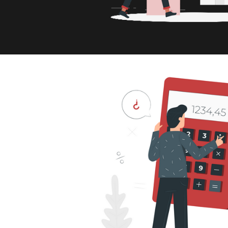
 Server - Como identificar e 
ggers
maio de 2022
7 min de leitura