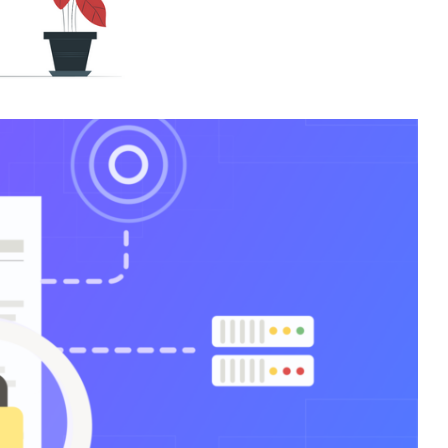
es tabelas e índices do
nho de cada