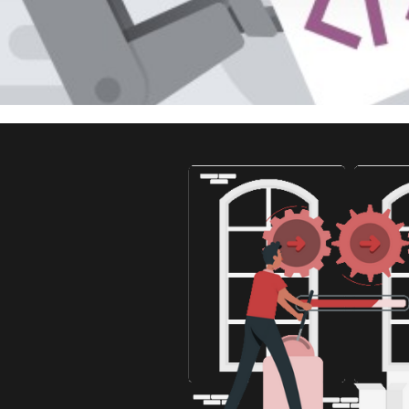
 Server - Como identificar a 
gger de DML numa tabela
maio de 2022
6 min de leitura