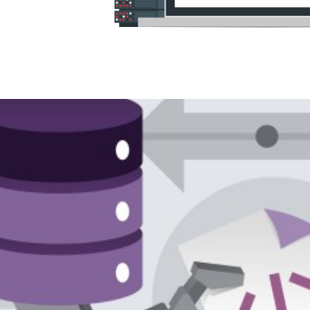
 Server e Azure SQL Database
CPU e Memória utilizando T-S
maio de 2022
4 min de leitura