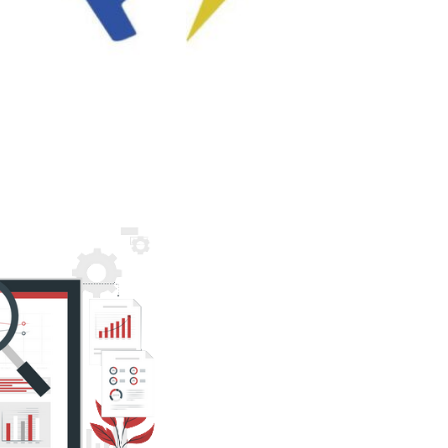
e alertas e
 você já viu!