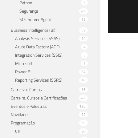
Python
1
Segurança
41
SQL Server Agent
12
Business Intelligence (BI)
59
Analysis Services (SSAS)
14
SQL
Azure Data Factory (ADF)
4
Integration Services (SSIS)
3
tri
Microsoft
7
Power BI
24
02 de 
Reporting Services (SSRS)
10
Carreira e Cursos
16
Carreira, Cursos e Certificações
41
Eventos e Palestras
126
Novidades
12
Programação
59
C#
30