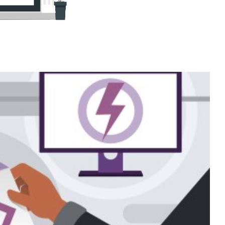
 - Como retornar o uso
QL