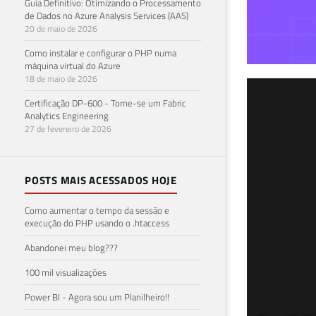
Guia Definitivo: Otimizando o Processamento
de Dados no Azure Analysis Services (AAS)
20 de maio de 2026
Como instalar e configurar o PHP numa
máquina virtual do Azure
18 de maio de 2026
SQL
Certificação DP-600 - Torne-se um Fabric
Analytics Engineering
usu
27 de fevereiro de 2026
09 de 
POSTS MAIS ACESSADOS HOJE
Como aumentar o tempo da sessão e
execução do PHP usando o .htaccess
Abandonei meu blog???
100 mil visualizações
Power BI - Agora sou um Planilheiro!!