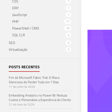
CSS
1
ERP
1
JavaScript
1
PHP
17
PowerShell / CMD
10
SQL
SQL CLR
4
SEO
4
ban
Virtualização
5
01 de 
POSTS RECENTES
Fim do Microsoft Fabric Trial: O Risco
Silencioso de Perder Tudo em 7 Dias
17 de junho de 2026
Embedding Analytics no Power BI: Reduza
Custos e Personalize a Experiência do Cliente
21 de maio de 2026