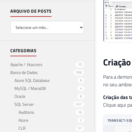
ARQUIVO DE POSTS
CATEGORIAS
Criação
Apache / .htaccess
10
Banco de Dados
356
Para a demons
Azure SQL Database
9
no seu ambi
MySQL / MariaDB
4
Oracle
8
Criação das t
SQL Server
Clique aqui pa
337
Auditoria
16
Azure
2
TRANSACT-SQ
CLR
57