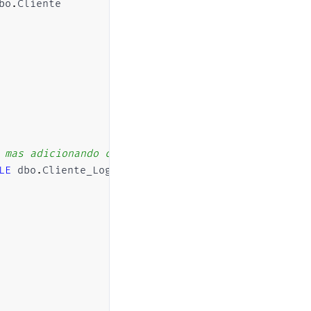
bo
.
 mas adicionando colunas de controle
LE
 dbo
.