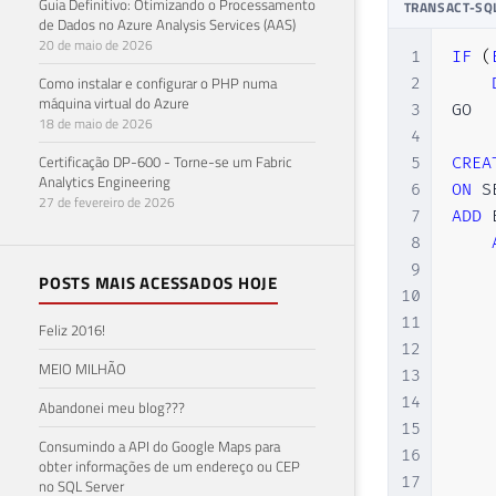
Guia Definitivo: Otimizando o Processamento
TRANSACT-SQ
31
-
de Dados no Azure Analysis Services (AAS)
32
20 de maio de 2026
1
IF
(
33
Como instalar e configurar o PHP numa
2
34
máquina virtual do Azure
3
GO

35
18 de maio de 2026
4
36
Certificação DP-600 - Torne-se um Fabric
5
CREA
37
Analytics Engineering
6
ON
38
27 de fevereiro de 2026
7
ADD
 
39
8
40
9
    
POSTS MAIS ACESSADOS HOJE
41
10
    
42
11
    
Feliz 2016!
43
12
    
44
MEIO MILHÃO
13
    
45
14
    
Abandonei meu blog???
46
15
    
47
Consumindo a API do Google Maps para
16
    
obter informações de um endereço ou CEP
48
17
    
no SQL Server
49