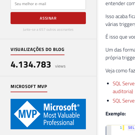
E-mail
entender com
Isso acaba fi
ASSINAR
várias trigge
Junte-se a 657 outros assinantes
É isso que vo
Um das formas
VISUALIZAÇÕES DO BLOG
própria trigg
4.134.783
views
Veja como faz
SQL Server
MICROSOFT MVP
auditoria)
SQL Serve
Exemplo: