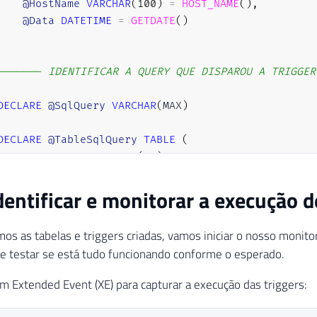
@HostName
VARCHAR
(
100
)
=
HOST_NAME
(
)
,
@Data
DATETIME
=
GETDATE
(
)
------- IDENTIFICAR A QUERY QUE DISPAROU A TRIGGER
DECLARE
@SqlQuery
VARCHAR
(
MAX
)
DECLARE
@TableSqlQuery
TABLE
(
    EventType NVARCHAR
(
30
)
,
[
Parameters
]
INT
,
entificar e monitorar a execução d
    EventInfo NVARCHAR
(
MAX
)
)
os as tabelas e triggers criadas, vamos iniciar o nosso monito
NSERT
INTO
@TableSqlQuery
e testar se está tudo funcionando conforme o esperado.
XEC
(
'DBCC INPUTBUFFER(@@SPID)'
)
m Extended Event (XE) para capturar a execução das triggers:
ET
@SqlQuery
=
(
SELECT
TOP
(
1
)
 EventInfo 
FROM
@Tabl