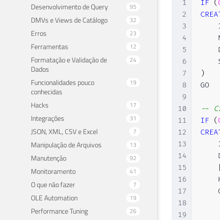
1
IF
(
Desenvolvimento de Query
95
2
CREA
DMVs e Views de Catálogo
32
3
    
Erros
23
4
    
Ferramentas
12
5
    
Formatação e Validação de
24
6
    
Dados
7
)
Funcionalidades pouco
19
8
GO

conhecidas
9
Hacks
17
10
-- C
Integrações
31
11
IF
(
JSON, XML, CSV e Excel
7
12
CREA
Manipulação de Arquivos
13
    
13
14
    
Manutenção
92
15
Monitoramento
41
16
    
O que não fazer
7
17
    
OLE Automation
19
18
Performance Tuning
26
19