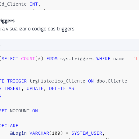
Id_Cliente 
INT
,
Nome 
VARCHAR
(
100
)
,
Data_Nascimento 
DATETIME
,
riggers
Salario 
FLOAT
,
ra visualizar o código das triggers
Ds_Query 
VARCHAR
(
MAX
)
L
(
SELECT
COUNT
(
*
)
FROM
 sys
.
triggers 
WHERE
 name 
=
't
OBJECT_ID
(
'dbo.Funcionario'
)
IS
NOT
NULL
)
DROP
TAB
TE
TRIGGER
 trgHistorico_Cliente 
ON
 dbo
.
Cliente 
-- 
R
INSERT
,
UPDATE
,
DELETE
AS
TE
TABLE
 dbo
.
Funcionario 
(
N
Id_Funcionario 
INT
IDENTITY
(
1
,
1
)
NOT
NULL
PRIMARY
Nome 
VARCHAR
(
100
)
SET
 NOCOUNT 
ON
DECLARE
@Login
VARCHAR
(
100
)
=
SYSTEM_USER
,