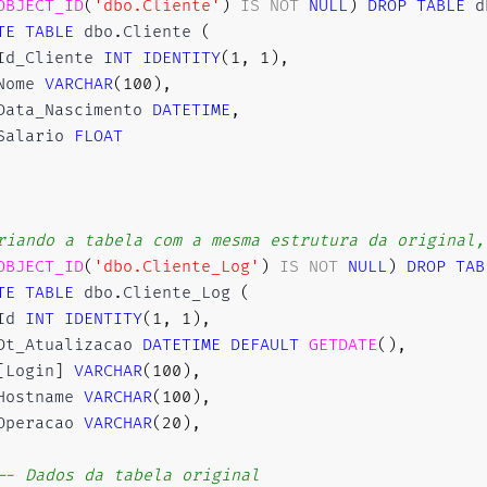
OBJECT_ID
(
'dbo.Cliente'
)
IS
NOT
NULL
)
DROP
TABLE
 d
TE
TABLE
 dbo
.
Cliente 
(
Id_Cliente 
INT
IDENTITY
(
1
,
1
)
,
Nome 
VARCHAR
(
100
)
,
Data_Nascimento 
DATETIME
,
Salario 
FLOAT
riando a tabela com a mesma estrutura da original,
OBJECT_ID
(
'dbo.Cliente_Log'
)
IS
NOT
NULL
)
DROP
TAB
TE
TABLE
 dbo
.
Cliente_Log 
(
Id 
INT
IDENTITY
(
1
,
1
)
,
Dt_Atualizacao 
DATETIME
DEFAULT
GETDATE
(
)
,
[
Login
]
VARCHAR
(
100
)
,
Hostname 
VARCHAR
(
100
)
,
Operacao 
VARCHAR
(
20
)
,
-- Dados da tabela original