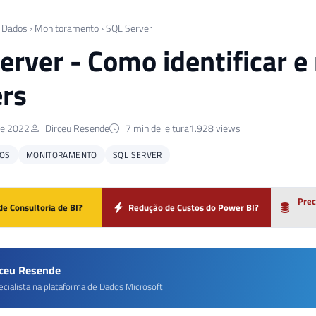
 Dados
›
Monitoramento
›
SQL Server
erver - Como identificar e
ers
de 2022
Dirceu Resende
7 min de leitura
1.928 views
OS
MONITORAMENTO
SQL SERVER
Prec
de Consultoria de BI?
Redução de Custos do Power BI?
rceu Resende
ecialista na plataforma de Dados Microsoft