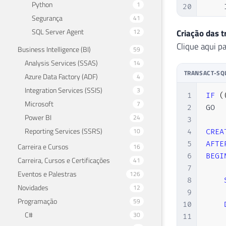
Python
1
20
    
Segurança
41
21
    
SQL Server Agent
22
    
12
Criação das t
23
    
Clique aqui pa
Business Intelligence (BI)
59
24
Analysis Services (SSAS)
14
25
    
TRANSACT-SQ
Azure Data Factory (ADF)
4
26
)
Integration Services (SSIS)
3
27
GO

1
IF
(
Microsoft
7
28
2
GO

29
IF
(
Power BI
24
3
30
GO

Reporting Services (SSRS)
10
4
CREA
31
5
AFTE
Carreira e Cursos
16
32
CREA
6
BEGI
Carreira, Cursos e Certificações
41
33
    
7
Eventos e Palestras
126
34
    
8
Novidades
12
35
)
9
Programação
36
GO
59
10
C#
30
11