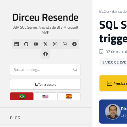
BLOG
›
Banco de
Dirceu Resende
SQL S
DBA SQL Server, Analista de BI e Microsoft
MVP
trigg
02 de maio 
BANCO DE DAD
Precisa 
Tema escuro
Di
Esp
BLOG