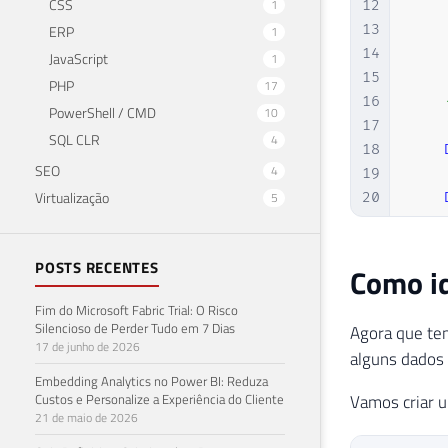
CSS
1
12
13
ERP
1
14
JavaScript
1
15
PHP
17
16
PowerShell / CMD
10
17
SQL CLR
4
18
SEO
4
19
Virtualização
5
20
21
    
22
POSTS RECENTES
Como id
23
    
24
Fim do Microsoft Fabric Trial: O Risco
25
Silencioso de Perder Tudo em 7 Dias
Agora que tem
26
I
17 de junho de 2026
alguns dados 
27
E
Embedding Analytics no Power BI: Reduza
28
Custos e Personalize a Experiência do Cliente
Vamos criar u
29
S
21 de maio de 2026
30