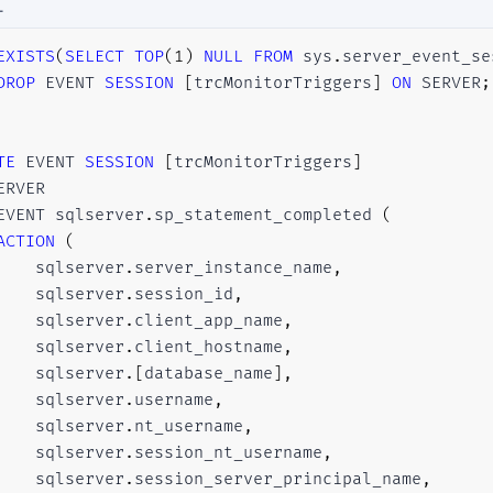
L
------ FIM DA ALTERAÇÃO -------
EXISTS
(
SELECT
TOP
(
1
)
NULL
FROM
 sys
.
server_event_se
DROP
 EVENT 
SESSION
[
trcMonitorTriggers
]
ON
 SERVER
;
IF
(
EXISTS
(
SELECT
*
FROM
 Inserted
)
AND
EXISTS
(
SEL
BEGIN
TE
 EVENT 
SESSION
[
trcMonitorTriggers
]
INSERT
INTO
 dbo
.
Cliente_Log

SELECT
@Data
,
@Login
,
@HostName
,
'UPDATE'
,
*
,
EVENT sqlserver
.
sp_statement_completed 
(
FROM
 Inserted

ACTION
(
    sqlserver
.
server_instance_name
,
END
    sqlserver
.
session_id
,
ELSE
BEGIN
    sqlserver
.
client_app_name
,
    sqlserver
.
client_hostname
,
IF
(
EXISTS
(
SELECT
*
FROM
 Inserted
)
)
    sqlserver
.
[
database_name
]
,
BEGIN
    sqlserver
.
username
,
    sqlserver
.
nt_username
,
INSERT
INTO
 dbo
.
Cliente_Log

    sqlserver
.
session_nt_username
,
SELECT
@Data
,
@Login
,
@HostName
,
'INSERT'
,
    sqlserver
.
session_server_principal_name
,
FROM
 Inserted
