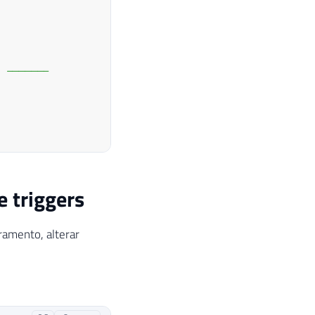
 -------
e triggers
ramento, alterar
eSqlQuery
)