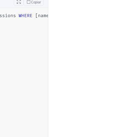
Copiar
ssions 
WHERE
[
name
]
=
'trcMonitorTriggers'
)
)
ECT
*
FROM
 Deleted
)
)
@SqlQuery
-- ADICIONEI O @SqlQuery aqui
*
,
@SqlQuery
-- ADICIONEI O @SqlQuery aqui