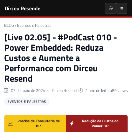
Dirceu Resende
BLOG
›
Eventos e Palestras
[Live 02.05] - #PodCast 010 -
Power Embedded: Reduza
Custos e Aumente a
Performance com Dirceu
Resend
03 de maio de 2024
Dirceu Resende
1 min de leitura
89 views
EVENTOS E PALESTRAS
Precisa de Consultoria de
Redução de Custos do
BI?
Power BI?