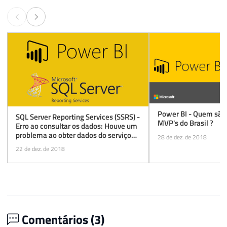
Power BI - Quem são 
SQL Server Reporting Services (SSRS) -
MVP's do Brasil ?
Erro ao consultar os dados: Houve um
problema ao obter dados do serviço
28 de dez. de 2018
Web Servidor de Relatórios
22 de dez. de 2018
Comentários (
3
)