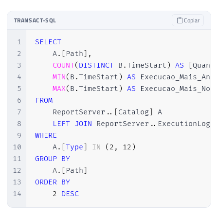
TRANSACT-SQL
Copiar
1
SELECT
2
    A
.
[
Path
]
,
3
COUNT
(
DISTINCT
 B
.
TimeStart
)
AS
[
Quant
4
MIN
(
B
.
TimeStart
)
AS
 Execucao_Mais_Ant
5
MAX
(
B
.
TimeStart
)
AS
6
FROM
7
    ReportServer
.
.
[
Catalog
]
 A

8
LEFT
JOIN
 ReportServer
.
.
ExecutionLog3
9
WHERE
10
    A
.
[
Type
]
IN
(
2
,
12
)
11
GROUP
BY
12
    A
.
[
Path
]
13
ORDER
BY
14
2
DESC