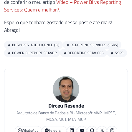
de conferir o meu artigo
Vídeo – Power BI vs Reporting
46
    ReportServer
.
dbo
.
DataSets A

Services: Quem é melhor?
.
47
JOIN
@Items
 B 
ON
 B
.
ItemID 
=
 A
.
ItemID

48
Espero que tenham gostado desse post e até mais!
49
Abraço!
50
-- Apaga os relatórios e arquivos relacio
51
DELETE
BUSINESS INTELLIGENCE (BI)
REPORTING SERVICES (SSRS)
52
FROM
POWER BI REPORT SERVER
REPORTING SERVICES
SSRS
53
    ReportServer
.
dbo
.
[
Catalog
]
 A

54
JOIN
@Items
 B 
ON
 B
.
ItemID 
=
 A
.
ItemID
Dirceu Resende
Arquiteto de Banco de Dados e BI · Microsoft MVP · MCSE,
MCSA, MCT, MTA, MCP
WhatsApp
Telegram