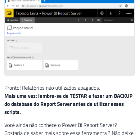
27
28
SELECT
29
    A
.
ItemID
,
30
    A
.
[
Path
]
31
FROM
32
    ReportServer
.
.
[
Catalog
]
 A

33
JOIN
 ReportServer
.
.
[
Catalog
]
 B 
ON
 A
.
P
34
JOIN
 relatorios_nao_utilizados C 
ON
 B
35
JOIN
 ReportServer
.
dbo
.
Users D 
ON
 D
.
Us
36
JOIN
 ReportServer
.
dbo
.
Users E 
ON
 E
.
Us
37
Pronto! Relatórios não utilizados apagados.
38
39
-----------------------------------------
Mais uma vez: lembre-se de TESTAR e fazer um BACKUP
40
-- CUIDADO! AQUI ESTAMOS APAGANDO OS SEUS
do database do Report Server antes de utilizar esses
41
-----------------------------------------
scripts.
42
43
-- Apaga o relacionamento do relatório co
Você ainda não conhece o Power BI Report Server?
44
DELETE
Gostaria de saber mais sobre essa ferramenta ? Não deixe
45
FROM