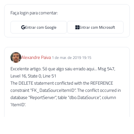
Faça login para comentar:
Entrar com Google
Entrar com Microsoft
Alexandre Paiva
1 de mar. de 2019 19:15
Excelente artigo. Só que algo saiu errado aqui... Msg 547,
Level 16, State 0, Line 51
The DELETE statement conflicted with the REFERENCE
constraint "FK_DataSourceItemID". The conflict occurred in
database "ReportServer", table "dbo.DataSource", column
'ItemID'.
Se alguém souber a causa pode ser útil e me poupar tempo,
porque vou ter que excluir os menos usados aqui da base.