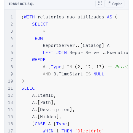
TRANSACT-SQL
Copiar
1
;
WITH
 relatorios_nao_utilizados 
AS
(
2
SELECT
3
*
4
FROM
5
        ReportServer
.
.
[
Catalog
]
 A

6
LEFT
JOIN
 ReportServer
.
.
Execution
7
WHERE
8
        A
.
[
Type
]
IN
(
2
,
12
,
13
)
-- Relató
9
AND
 B
.
TimeStart 
IS
NULL
10
)
11
SELECT
12
    A
.
ItemID
,
13
    A
.
[
Path
]
,
14
    A
.
[
Description
]
,
15
    A
.
[
Hidden
]
,
16
(
CASE
 A
.
[
Type
]
17
WHEN
1
THEN
'Diretório'