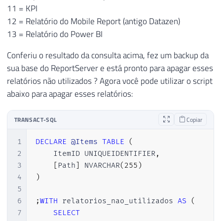
55
WHEN
8
THEN
'Conjunto de dados co
11 = KPI
56
WHEN
11
THEN
'KPI'
12 = Relatório do Mobile Report (antigo Datazen)
57
WHEN
12
THEN
'Relatório do Mobile
13 = Relatório do Power BI
58
WHEN
13
THEN
'Relatório do Power 
59
END
)
AS
[
Type
]
,
Conferiu o resultado da consulta acima, fez um backup da
60
    A
.
CreationDate
,
sua base do ReportServer e está pronto para apagar esses
61
    D
.
UserName 
AS
 CreatedBy
,
relatórios não utilizados ? Agora você pode utilizar o script
62
    A
.
ModifiedDate
,
abaixo para apagar esses relatórios:
63
    E
.
UserName 
AS
 ModifiedBy
,
64
    B
.
TRANSACT-SQL
Copiar
65
FROM
66
    ReportServer
.
.
[
Catalog
]
 A

1
DECLARE
@Items
TABLE
(
67
JOIN
 ReportServer
.
.
[
Catalog
]
 B 
ON
 A
.
P
2
    ItemID UNIQUEIDENTIFIER
,
68
JOIN
 relatorios_nao_utilizados C 
ON
 B
3
[
Path
]
 NVARCHAR
(
255
)
69
JOIN
 ReportServer
.
dbo
.
Users D 
ON
 D
.
Us
4
)
70
JOIN
 ReportServer
.
dbo
.
Users E 
ON
 E
.
Us
5
71
ORDER
BY
6
;
WITH
 relatorios_nao_utilizados 
AS
(
72
    A
.
ParentID
,
7
SELECT
73
    A
.
ItemID