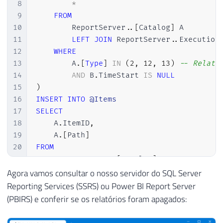
8
*
9
FROM
10
        ReportServer
.
.
[
Catalog
]
 A

11
LEFT
JOIN
 ReportServer
.
.
Execution
12
WHERE
13
        A
.
[
Type
]
IN
(
2
,
12
,
13
)
-- Relató
14
AND
 B
.
TimeStart 
IS
NULL
15
)
16
INSERT
INTO
@Items
17
SELECT
18
    A
.
ItemID
,
19
    A
.
[
Path
]
20
FROM
21
    ReportServer
.
.
[
Catalog
]
 A

22
JOIN
 relatorios_nao_utilizados B 
ON
 A
Agora vamos consultar o nosso servidor do SQL Server
23
JOIN
 ReportServer
.
dbo
.
Users C 
ON
 C
.
Us
Reporting Services (SSRS) ou Power BI Report Server
24
JOIN
 ReportServer
.
dbo
.
Users D 
ON
 D
.
Us
(PBIRS) e conferir se os relatórios foram apagados:
25
26
UNION