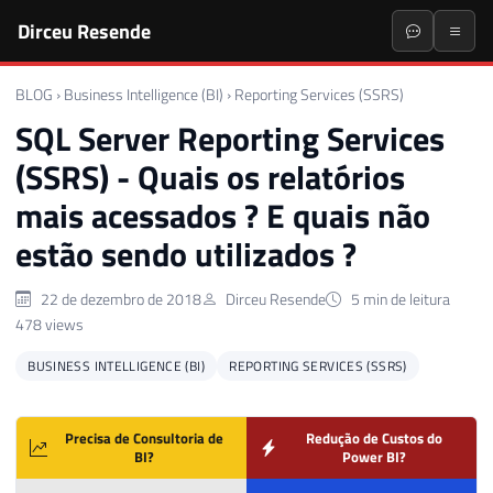
Dirceu Resende
BLOG
›
Business Intelligence (BI)
›
Reporting Services (SSRS)
SQL Server Reporting Services
(SSRS) - Quais os relatórios
mais acessados ? E quais não
estão sendo utilizados ?
22 de dezembro de 2018
Dirceu Resende
5 min de leitura
478 views
BUSINESS INTELLIGENCE (BI)
REPORTING SERVICES (SSRS)
Precisa de Consultoria de
Redução de Custos do
BI?
Power BI?