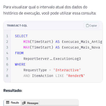
Para visualizar qual o intervalo atual dos dados do
histórico de execução, você pode utilizar essa consulta:
TRANSACT-SQL
Copiar
1
SELECT
2
MIN
(
TimeStart
)
AS
 Execucao_Mais_Antiga
3
MAX
(
TimeStart
)
AS
4
FROM
5
    ReportServer
.
.
6
WHERE
7
    RequestType 
=
'Interactive'
8
AND
 ItemAction 
LIKE
'Render%'
Resultado: