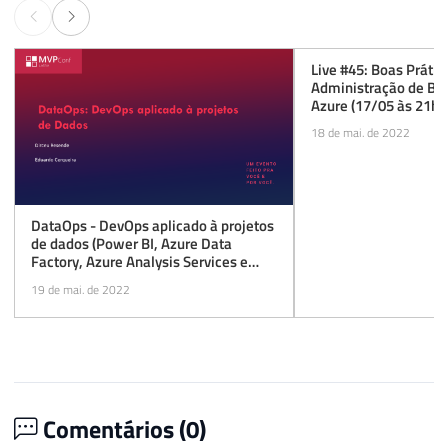
Live #45: Boas Prátic
Administração de Ba
Azure (17/05 às 21h)
18 de mai. de 2022
DataOps - DevOps aplicado à projetos
de dados (Power BI, Azure Data
Factory, Azure Analysis Services e
Objetos de bancos de dados)
19 de mai. de 2022
Comentários (
0
)