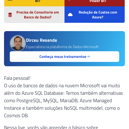
BI?
Power BI?
Precisa de Consultoria em
Redução de Custos com
Banco de Dados?
Azure?
Dirceu Resende
Especialista na plataforma de Dados Microsoft
Conheça meus treinamentos
Fala pessoal!
O uso de bancos de dados na nuvem Microsoft vai muito
além do Azure SQL Database: Temos também alternativas
como PostgreSQL, MySQL, MariaDB, Azure Managed
Instance e também soluções NoSQL multimodel, como o
Cosmos DB.
Nessa live, vocês vão aprender o básico sobre