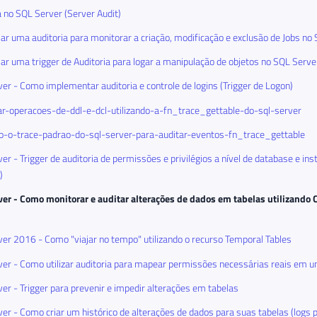
a no SQL Server (Server Audit)
ar uma auditoria para monitorar a criação, modificação e exclusão de Jobs no
ar uma trigger de Auditoria para logar a manipulação de objetos no SQL Serve
er - Como implementar auditoria e controle de logins (Trigger de Logon)
r-operacoes-de-ddl-e-dcl-utilizando-a-fn_trace_gettable-do-sql-server
do-o-trace-padrao-do-sql-server-para-auditar-eventos-fn_trace_gettable
er - Trigger de auditoria de permissões e privilégios a nível de database e in
)
ver - Como monitorar e auditar alterações de dados em tabelas utilizando
er 2016 - Como "viajar no tempo" utilizando o recurso Temporal Tables
er - Como utilizar auditoria para mapear permissões necessárias reais em u
er - Trigger para prevenir e impedir alterações em tabelas
er - Como criar um histórico de alterações de dados para suas tabelas (logs p