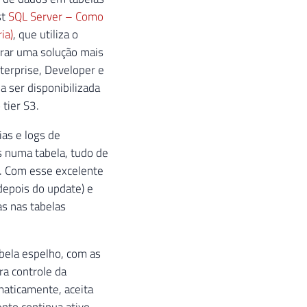
st
SQL Server – Como
ia)
, que utiliza o
strar uma solução mais
terprise, Developer e
 a ser disponibilizada
tier S3.
ias e logs de
s numa tabela, tudo de
o. Com esse excelente
depois do update) e
as nas tabelas
bela espelho, com as
a controle da
omaticamente, aceita
nto continua ativo,