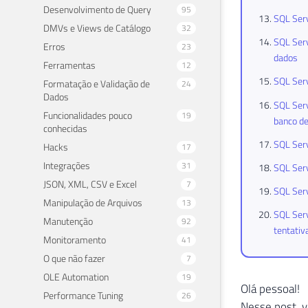
Desenvolvimento de Query
95
SQL Serv
DMVs e Views de Catálogo
32
SQL Serv
Erros
23
dados
Ferramentas
12
SQL Serv
Formatação e Validação de
24
Dados
SQL Serv
Funcionalidades pouco
19
banco d
conhecidas
SQL Serv
Hacks
17
Integrações
31
SQL Serv
JSON, XML, CSV e Excel
7
SQL Ser
Manipulação de Arquivos
13
SQL Serv
Manutenção
92
tentativ
Monitoramento
41
O que não fazer
7
OLE Automation
19
Olá pessoal!
Performance Tuning
26
Nesse post, v