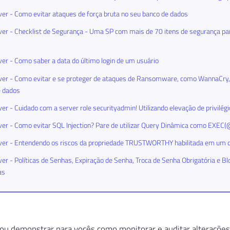
er - Como evitar ataques de força bruta no seu banco de dados
er - Checklist de Segurança - Uma SP com mais de 70 itens de segurança par
er - Como saber a data do último login de um usuário
er - Como evitar e se proteger de ataques de Ransomware, como WannaCry, 
e dados
er - Cuidado com a server role securityadmin! Utilizando elevação de privilég
er - Como evitar SQL Injection? Pare de utilizar Query Dinâmica como EXEC(
ver - Entendendo os riscos da propriedade TRUSTWORTHY habilitada em um 
er - Políticas de Senhas, Expiração de Senha, Troca de Senha Obrigatória e Bl
as
ou demonstrar para vocês como monitorar e auditar alteraçõe