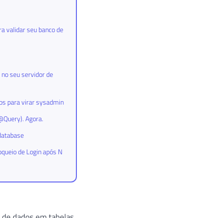
a validar seu banco de
no seu servidor de
ios para virar sysadmin
@Query). Agora.
database
oqueio de Login após N
s de dados em tabelas