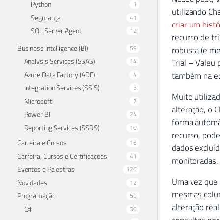
Python
1
utilizando Ch
Segurança
41
criar um histó
SQL Server Agent
12
recurso de tr
Business Intelligence (BI)
59
robusta (e me
Analysis Services (SSAS)
14
Trial – Valeu 
Azure Data Factory (ADF)
também na edi
4
Integration Services (SSIS)
3
Muito utiliza
Microsoft
7
alteração, o 
Power BI
24
forma automát
Reporting Services (SSRS)
10
recurso, pode
Carreira e Cursos
16
dados excluíd
Carreira, Cursos e Certificações
41
monitoradas.
Eventos e Palestras
126
Uma vez que e
Novidades
12
mesmas coluna
Programação
59
alteração rea
C#
30
consultas nor