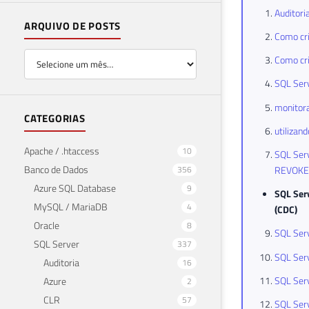
Auditori
ARQUIVO DE POSTS
Como cri
Como cri
SQL Serv
monitora
CATEGORIAS
utilizan
Apache / .htaccess
10
SQL Serv
Banco de Dados
356
REVOKE
Azure SQL Database
9
SQL Ser
MySQL / MariaDB
4
(CDC)
Oracle
8
SQL Serv
SQL Server
337
SQL Serv
Auditoria
16
SQL Serv
Azure
2
CLR
57
SQL Serv