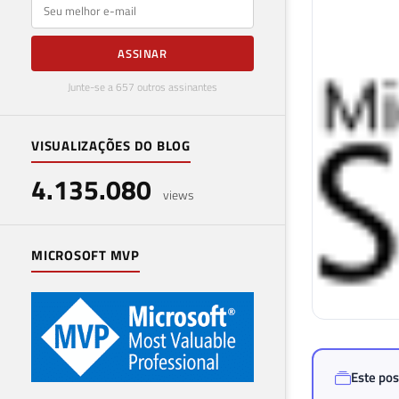
E-mail
ASSINAR
Junte-se a 657 outros assinantes
VISUALIZAÇÕES DO BLOG
4.135.080
views
MICROSOFT MVP
Este pos