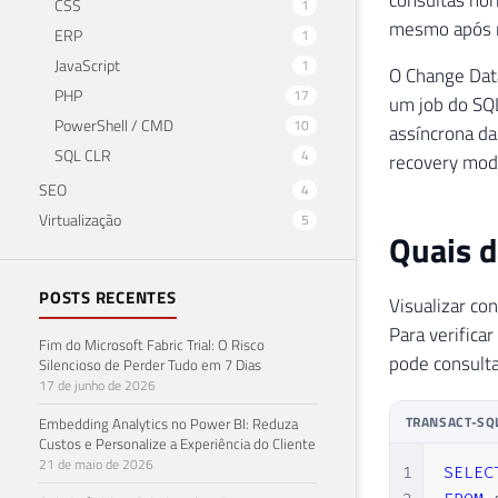
CSS
1
mesmo após re
ERP
1
JavaScript
1
O Change Data
PHP
17
um job do SQL
PowerShell / CMD
10
assíncrona da
SQL CLR
4
recovery mod
SEO
4
Virtualização
5
Quais d
POSTS RECENTES
Visualizar co
Para verifica
Fim do Microsoft Fabric Trial: O Risco
pode consult
Silencioso de Perder Tudo em 7 Dias
17 de junho de 2026
TRANSACT-SQ
Embedding Analytics no Power BI: Reduza
Custos e Personalize a Experiência do Cliente
21 de maio de 2026
1
SELEC