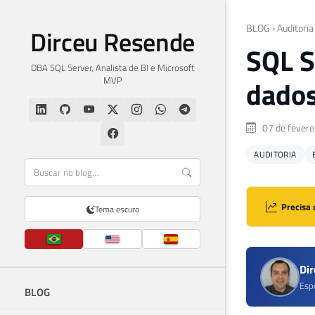
BLOG
›
Auditoria
Dirceu Resende
SQL S
DBA SQL Server, Analista de BI e Microsoft
MVP
dados
07 de fevere
AUDITORIA
Precisa 
Tema escuro
Di
Esp
BLOG