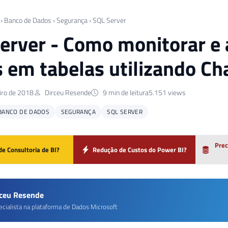
›
Banco de Dados
›
Segurança
›
SQL Server
erver - Como monitorar e 
 em tabelas utilizando Ch
iro de 2018
Dirceu Resende
9 min de leitura
5.151 views
BANCO DE DADOS
SEGURANÇA
SQL SERVER
Prec
de Consultoria de BI?
Redução de Custos do Power BI?
rceu Resende
ecialista na plataforma de Dados Microsoft