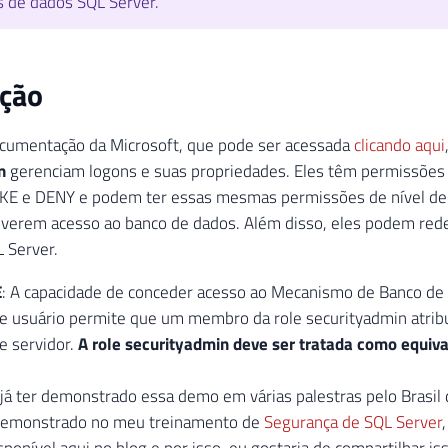
 de dados SQL Server.
ução
cumentação da Microsoft, que pode ser acessada
clicando aqui
n
gerenciam logons e suas propriedades. Eles têm permissões d
E e DENY e podem ter essas mesmas permissões de nível de
verem acesso ao banco de dados. Além disso, eles podem rede
 Server.
E
: A capacidade de conceder acesso ao Mecanismo de Banco de 
e usuário permite que um membro da role securityadmin atribu
e servidor.
A role securityadmin deve ser tratada como equiva
já ter demonstrado essa demo em várias palestras pelo Brasi
demonstrado no meu treinamento de
Segurança de SQL Server
sponível aqui no blog e por isso, eu gostaria de compartilhar i