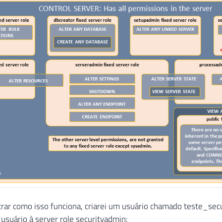
rar como isso funciona, criarei um usuário chamado teste_sec
 usuário à server role securityadmin: