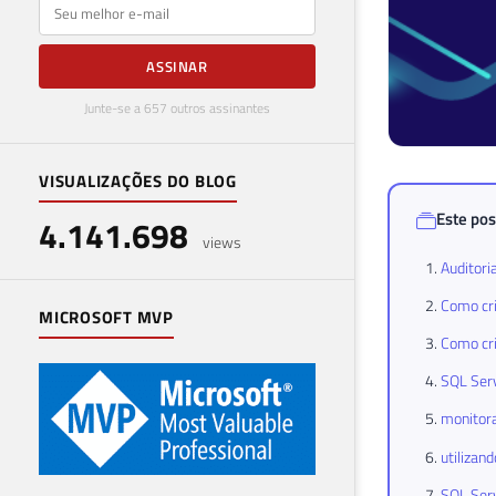
E-mail
ASSINAR
Junte-se a 657 outros assinantes
VISUALIZAÇÕES DO BLOG
Este pos
4.141.698
views
Auditori
Como cri
MICROSOFT MVP
Como cri
SQL Serv
monitora
utilizan
SQL Serv