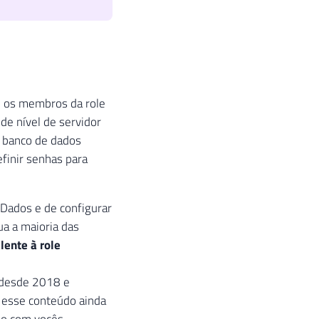
, os membros da role
e nível de servidor
 banco de dados
finir senhas para
Dados e de configurar
a a maioria das
lente à role
l desde 2018 e
, esse conteúdo ainda
sso com vocês.