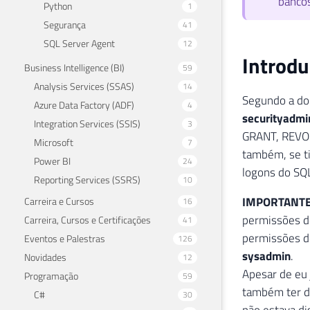
bancos
Python
1
Segurança
41
SQL Server Agent
12
Introd
Business Intelligence (BI)
59
Analysis Services (SSAS)
14
Segundo a do
Azure Data Factory (ADF)
4
securityadmi
Integration Services (SSIS)
3
GRANT, REVOK
Microsoft
7
também, se ti
Power BI
24
logons do SQL
Reporting Services (SSRS)
10
IMPORTANT
Carreira e Cursos
16
permissões d
Carreira, Cursos e Certificações
41
permissões d
Eventos e Palestras
126
sysadmin
.
Novidades
12
Apesar de eu 
Programação
59
também ter 
C#
30
não estava di