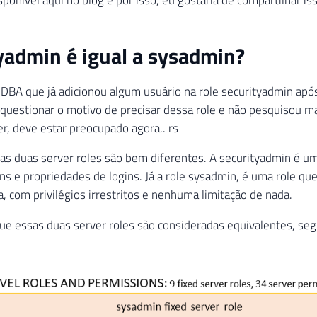
yadmin é igual a sysadmin?
DBA que já adicionou algum usuário na role securityadmin após
questionar o motivo de precisar dessa role e não pesquisou m
er, deve estar preocupado agora.. rs
sas duas server roles são bem diferentes. A securityadmin é u
ins e propriedades de logins. Já a role sysadmin, é uma role qu
a, com privilégios irrestritos e nenhuma limitação de nada.
ue essas duas server roles são consideradas equivalentes, s