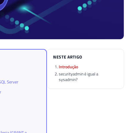
NESTE ARTIGO
Introdução
securityadmin é igual a
sysadmin?
 SQL Server
r
stância (GRANT e