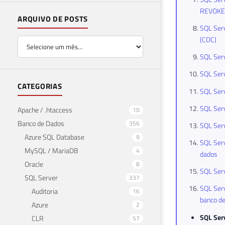
REVOKE
ARQUIVO DE POSTS
SQL Serv
(CDC)
SQL Serv
SQL Serv
CATEGORIAS
SQL Serv
SQL Serv
Apache / .htaccess
10
Banco de Dados
356
SQL Serv
Azure SQL Database
9
SQL Serv
MySQL / MariaDB
4
dados
Oracle
8
SQL Serv
SQL Server
337
SQL Serv
Auditoria
16
banco d
Azure
2
SQL Serv
CLR
57