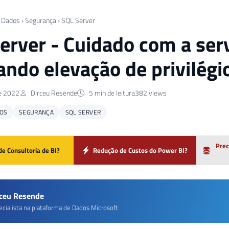
 Dados
›
Segurança
›
SQL Server
erver - Cuidado com a serv
zando elevação de privilég
de 2022
Dirceu Resende
5 min de leitura
382 views
OS
SEGURANÇA
SQL SERVER
Prec
de Consultoria de BI?
Redução de Custos do Power BI?
rceu Resende
ecialista na plataforma de Dados Microsoft