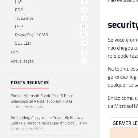
CSS
1
ERP
1
JavaScript
1
securit
PHP
17
PowerShell / CMD
10
Se você é um 
SQL CLR
4
não chegou a 
SEO
4
role pode faz
Virtualização
5
Na teoria, es
gerenciar log
POSTS RECENTES
qualquer cois
Fim do Microsoft Fabric Trial: O Risco
Então como q
Silencioso de Perder Tudo em 7 Dias
da Microsoft?
17 de junho de 2026
Embedding Analytics no Power BI: Reduza
Custos e Personalize a Experiência do Cliente
21 de maio de 2026