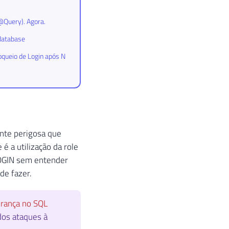
@Query). Agora.
database
oqueio de Login após N
nte perigosa que
é a utilização da role
OGIN sem entender
de fazer.
rança no SQL
dos ataques à