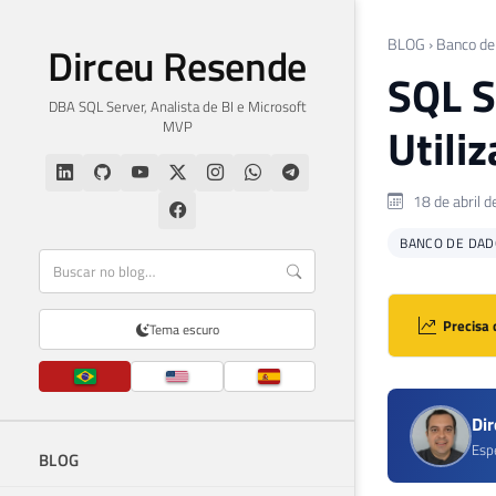
BLOG
›
Banco de
Dirceu Resende
SQL S
DBA SQL Server, Analista de BI e Microsoft
MVP
Utili
18 de abril 
BANCO DE DAD
Precisa 
Tema escuro
Di
Esp
BLOG