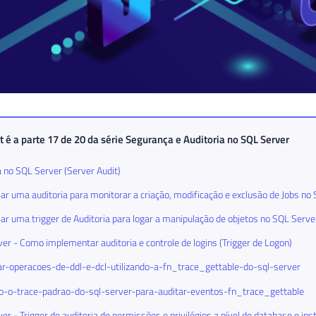
t é a parte 17 de 20 da série
Segurança e Auditoria no SQL Server
a no SQL Server (Server Audit)
ar uma auditoria para monitorar a criação, modificação e exclusão de Jobs no
ar uma trigger de Auditoria para logar a manipulação de objetos no SQL Serve
er - Como implementar auditoria e controle de logins (Trigger de Logon)
r-operacoes-de-ddl-e-dcl-utilizando-a-fn_trace_gettable-do-sql-server
do-o-trace-padrao-do-sql-server-para-auditar-eventos-fn_trace_gettable
er - Trigger de auditoria de permissões e privilégios a nível de database e in