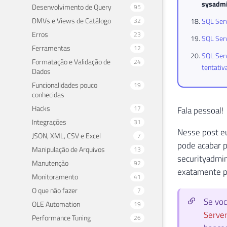
sysadm
Desenvolvimento de Query
95
DMVs e Views de Catálogo
32
SQL Serv
Erros
23
SQL Ser
Ferramentas
12
SQL Serv
Formatação e Validação de
24
tentativ
Dados
Funcionalidades pouco
19
conhecidas
Hacks
17
Fala pessoal!
Integrações
31
Nesse post e
JSON, XML, CSV e Excel
7
pode acabar p
Manipulação de Arquivos
13
securityadmi
Manutenção
92
exatamente p
Monitoramento
41
O que não fazer
7
Se voc
OLE Automation
19
Serve
Performance Tuning
26