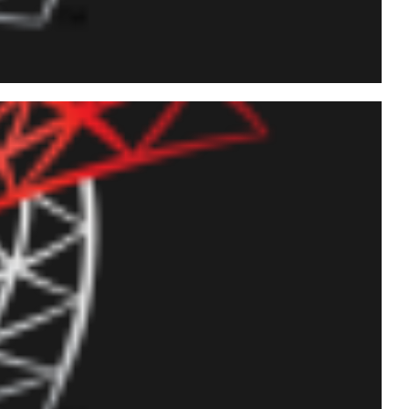
role de acessos e logs
(C#)