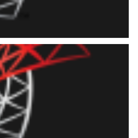
digo-fonte de objetos
, Function e Trigger)