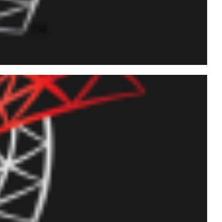
oria para mapear
 um usuário