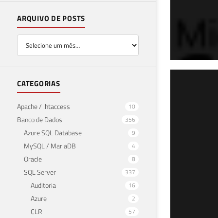
ARQUIVO DE POSTS
SQL
CATEGORIAS
apa
Apache / .htaccess
10
Banco de Dados
356
08 de 
Azure SQL Database
9
MySQL / MariaDB
4
Oracle
8
SQL Server
337
Auditoria
16
Azure
2
CLR
57