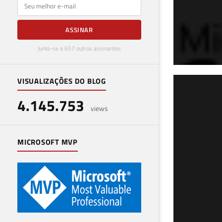
E-mail
ASSINAR
Junte-se a 657 outros assinantes
VISUALIZAÇÕES DO BLOG
SQL
4.145.753
per
views
20 de j
MICROSOFT MVP