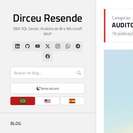
Dirceu Resende
Categorias
AUDIT
DBA SQL Server, Analista de BI e Microsoft
16 publicaç
MVP
Tema escuro
BLOG