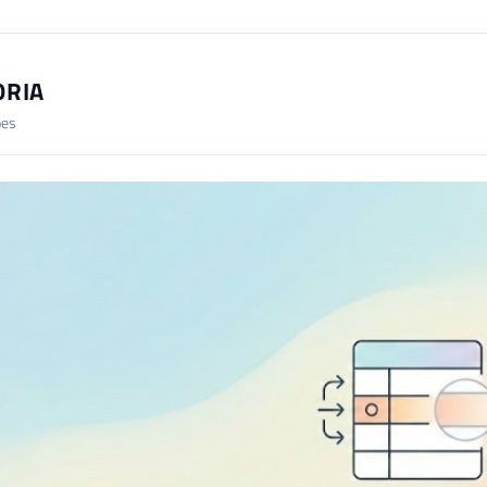
ORIA
ões