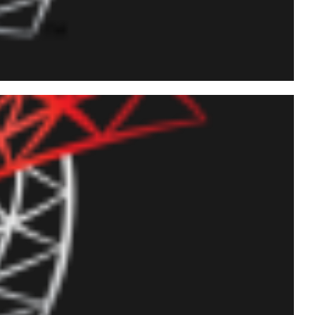
ditar alterações de
nge Data Capture (CDC)