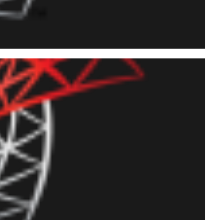
 de permissões e
 instância (GRANT e