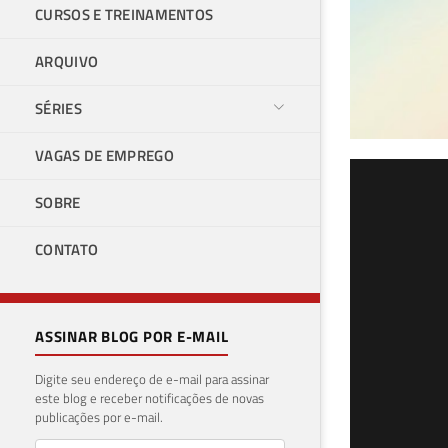
CURSOS E TREINAMENTOS
ARQUIVO
SÉRIES
VAGAS DE EMPREGO
SQL
SOBRE
imp
CONTATO
31 de 
ASSINAR BLOG POR E-MAIL
Digite seu endereço de e-mail para assinar
este blog e receber notificações de novas
publicações por e-mail.