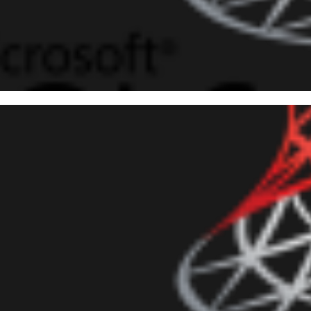
 Server - Como utilizar audit
missões necessárias reais em
aneiro de 2019
8 min de leitura