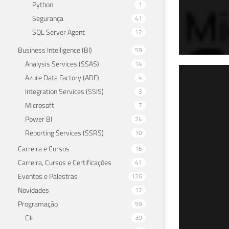
Python
1
Segurança
41
SQL Server Agent
12
Business Intelligence (BI)
59
Analysis Services (SSAS)
14
SQL
Azure Data Factory (ADF)
4
Integration Services (SSIS)
3
tab
Microsoft
7
Power BI
24
04 de f
Reporting Services (SSRS)
10
Carreira e Cursos
16
Carreira, Cursos e Certificações
41
Eventos e Palestras
126
Novidades
12
Programação
59
C#
30