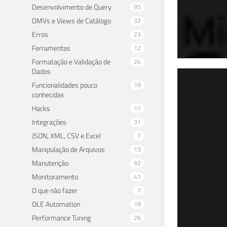
Desenvolvimento de Query
95
DMVs e Views de Catálogo
32
Erros
23
Ferramentas
12
Formatação e Validação de
24
Dados
SQL
Funcionalidades pouco
19
conhecidas
dad
Hacks
17
Integrações
31
07 de f
JSON, XML, CSV e Excel
7
Manipulação de Arquivos
13
Manutenção
92
Monitoramento
41
O que não fazer
7
OLE Automation
19
Performance Tuning
26