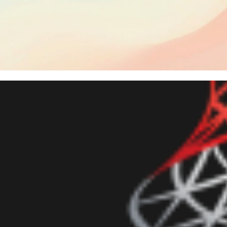
 Server - Change Tracking vs
lementar rastreamento de da
dezembro de 2025
15 min de leitura