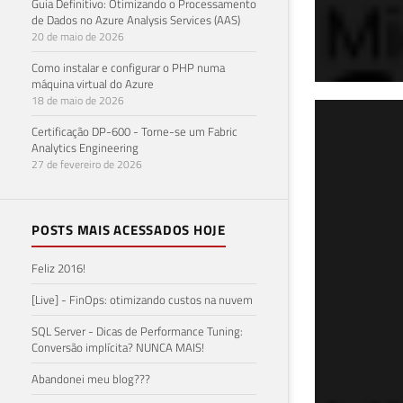
Guia Definitivo: Otimizando o Processamento
de Dados no Azure Analysis Services (AAS)
20 de maio de 2026
Como instalar e configurar o PHP numa
máquina virtual do Azure
18 de maio de 2026
SQL
Certificação DP-600 - Torne-se um Fabric
Analytics Engineering
de 
27 de fevereiro de 2026
28 de f
POSTS MAIS ACESSADOS HOJE
Feliz 2016!
[Live] - FinOps: otimizando custos na nuvem
SQL Server - Dicas de Performance Tuning:
Conversão implícita? NUNCA MAIS!
Abandonei meu blog???