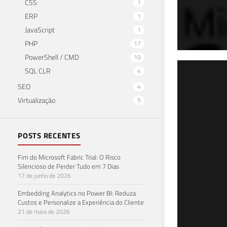
CSS
1
ERP
1
JavaScript
1
PHP
17
PowerShell / CMD
10
SQL
SQL CLR
4
SEO
4
pri
Virtualização
5
RE
POSTS RECENTES
19 de 
Fim do Microsoft Fabric Trial: O Risco
Silencioso de Perder Tudo em 7 Dias
17 de junho de 2026
Embedding Analytics no Power BI: Reduza
Custos e Personalize a Experiência do Cliente
21 de maio de 2026