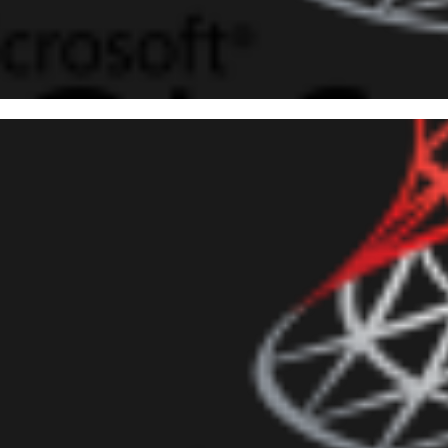
 Server - Trigger de auditoria
vilégios a nível de database e
VOKE)
julho de 2017
2 min de leitura