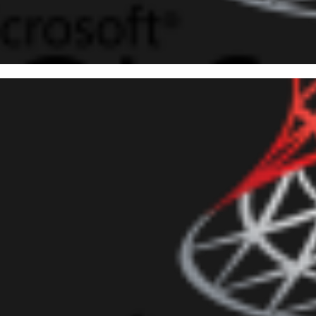
 Server - Implementando cont
auditoria na utilização do CLR 
evereiro de 2017
5 min de leitura