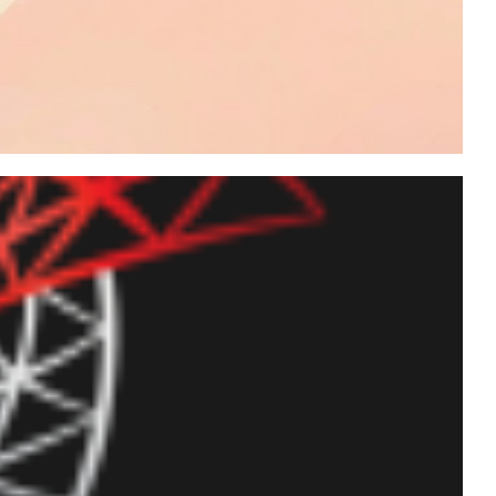
 CDC: Quando e como
dos leve