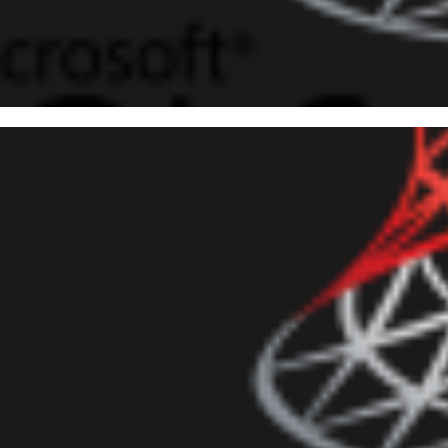
 Server - Trigger para preveni
elas
evereiro de 2018
3 min de leitura