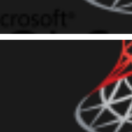
 Server - Como monitorar e au
os em tabelas utilizando Cha
evereiro de 2018
9 min de leitura