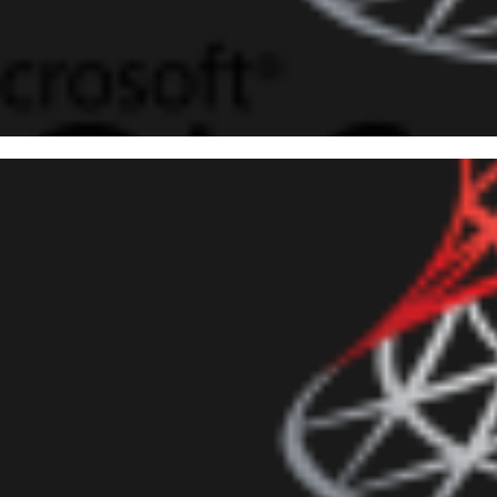
 Server - Como recuperar o có
gados (View, Stored Procedure
julho de 2018
9 min de leitura