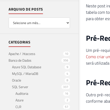
Neste post ir
ARQUIVO DE POSTS
tabela com to
para obter es
Pré-Req
CATEGORIAS
Um pré-requis
Apache / .htaccess
10
Como criar um
Banco de Dados
356
será utilizada
Azure SQL Database
9
MySQL / MariaDB
4
Pré-Req
Oracle
8
SQL Server
337
Auditoria
16
Outro pré-requ
Azure
2
conforme aba
CLR
57