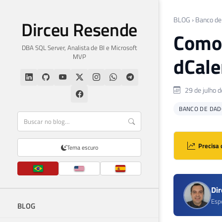
BLOG
›
Banco de
Dirceu Resende
Como 
DBA SQL Server, Analista de BI e Microsoft
MVP
dCale
29 de julho 
BANCO DE DAD
Precisa 
Tema escuro
Di
Esp
BLOG