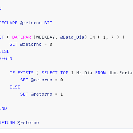
N
DECLARE
@retorno
BIT
IF
(
DATEPART
(
WEEKDAY
,
@Data_Dia
)
IN
(
1
,
7
)
)
SET
@retorno
=
0
ELSE
BEGIN
IF
EXISTS
(
SELECT
TOP
1
 Nr_Dia 
FROM
 dbo
.
Feria
SET
@retorno
=
0
ELSE
SET
@retorno
=
1
END
RETURN
@retorno