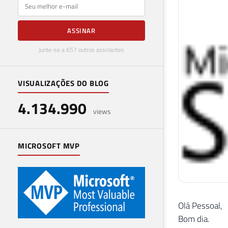
E-mail
ASSINAR
Junte-se a 657 outros assinantes
VISUALIZAÇÕES DO BLOG
4.134.990
views
MICROSOFT MVP
Olá Pessoal,
Bom dia.