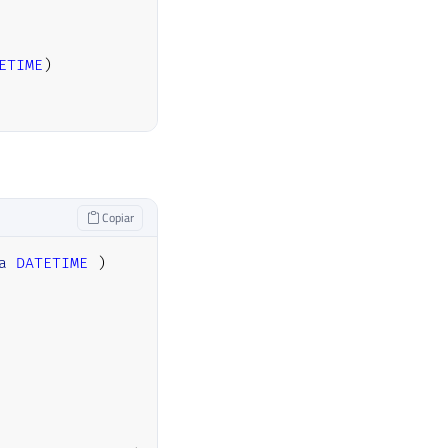
ETIME
)
Copiar
a
DATETIME
)