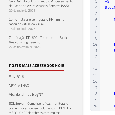
Guia Definitivo: Otimizando o Processamento
3
AS
de Dados no Azure Analysis Services (AAS)
4
BEGI
20 de maio de 2026
5
Como instalar e configurar o PHP numa
6
máquina virtual do Azure
7
18 de maio de 2026
8
Certificação DP-600 - Torne-se um Fabric
9
Analytics Engineering
10
27 de fevereiro de 2026
11
12
13
POSTS MAIS ACESSADOS HOJE
14
15
Feliz 2016!
16
MEIO MILHÃO
17
18
Abandonei meu blog???
19
SQL Server - Como identificar, monitorar e
20
prevenir overflow em colunas com IDENTITY
21
e SEQUENCE de tabelas com muitos