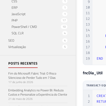
CSS
1
9
ERP
10
1
11
JavaScript
1
12
PHP
17
13
PowerShell / CMD
10
14
SQL CLR
4
15
SEO
4
16
Virtualização
5
17
18
19
END
POSTS RECENTES
fncDia_Util
Fim do Microsoft Fabric Trial: O Risco
Silencioso de Perder Tudo em 7 Dias
17 de junho de 2026
TRANSACT-SQ
Embedding Analytics no Power BI: Reduza
Custos e Personalize a Experiência do Cliente
1
CREA
21 de maio de 2026
2
RETU