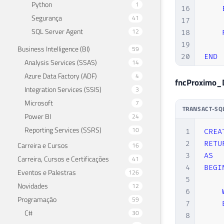
Python
1
16
Segurança
41
17
SQL Server Agent
12
18
19
Business Intelligence (BI)
59
20
END
Analysis Services (SSAS)
14
Azure Data Factory (ADF)
4
fncProximo_D
Integration Services (SSIS)
3
Microsoft
7
TRANSACT-SQ
Power BI
24
Reporting Services (SSRS)
10
1
CREA
2
RETU
Carreira e Cursos
16
3
AS
Carreira, Cursos e Certificações
41
4
BEGI
Eventos e Palestras
126
5
Novidades
12
6
Programação
59
7
C#
30
8