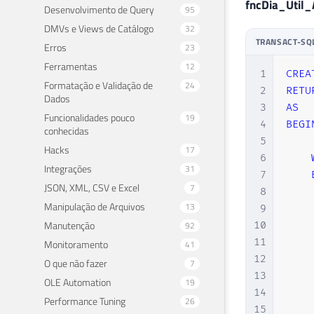
fncDia_Util_
Desenvolvimento de Query
95
DMVs e Views de Catálogo
32
TRANSACT-SQ
Erros
23
Ferramentas
12
1
CREA
Formatação e Validação de
24
2
RETU
Dados
3
AS
Funcionalidades pouco
19
4
BEGI
conhecidas
5
Hacks
17
6
Integrações
31
7
JSON, XML, CSV e Excel
7
8
Manipulação de Arquivos
13
9
Manutenção
10
92
11
Monitoramento
41
12
O que não fazer
7
13
OLE Automation
19
14
Performance Tuning
26
15