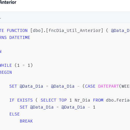
Anterior
L
TE
FUNCTION
[
dbo
]
.
[
fncDia_Util_Anterior
]
(
@Data_D
RNS
DATETIME
N
WHILE
(
1
=
1
)
BEGIN
SET
@Data_Dia
=
@Data_Dia
-
(
CASE
DATEPART
(
WEE
IF
EXISTS
(
SELECT
TOP
1
 Nr_Dia 
FROM
 dbo
.
Feria
SET
@Data_Dia
=
@Data_Dia
-
1
ELSE
BREAK