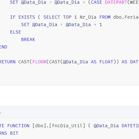
SET
@Data_Dia
=
@Data_Dia
+
(
CASE
DATEPART
(
WEE
IF
EXISTS
(
SELECT
TOP
1
 Nr_Dia 
FROM
 dbo
.
Feria
SET
@Data_Dia
=
@Data_Dia
+
1
ELSE
BREAK
END
RETURN
 CAST
(
FLOOR
(
CAST
(
@Data_Dia
AS
FLOAT
)
)
AS
DAT
L
TE
FUNCTION
[
dbo
]
.
[
fncDia_Util
]
(
@Data_Dia
DATETI
RNS
BIT