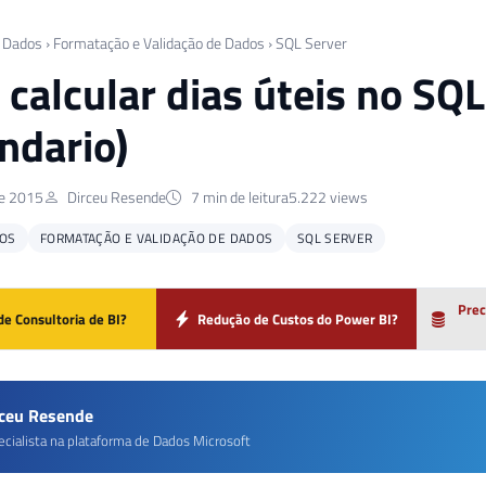
 Dados
›
Formatação e Validação de Dados
›
SQL Server
calcular dias úteis no SQL
ndario)
de 2015
Dirceu Resende
7 min de leitura
5.222 views
OS
FORMATAÇÃO E VALIDAÇÃO DE DADOS
SQL SERVER
Prec
de Consultoria de BI?
Redução de Custos do Power BI?
rceu Resende
ecialista na plataforma de Dados Microsoft