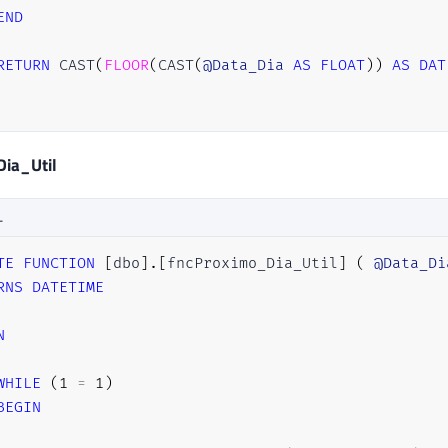
END
RETURN
 CAST
(
FLOOR
(
CAST
(
@Data_Dia
AS
FLOAT
)
)
AS
DAT
ia_Util
L
TE
FUNCTION
[
dbo
]
.
[
fncProximo_Dia_Util
]
(
@Data_Di
RNS
DATETIME
N
WHILE
(
1
=
1
)
BEGIN