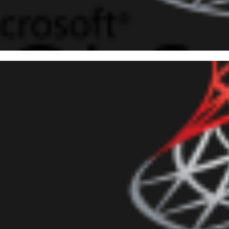
 Server - Como consultar os f
aduais, municipais e facultati
 Automation e CLR (C#)
dezembro de 2016
4 min de leitura