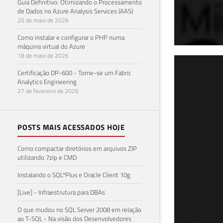
Guia Definitivo: Otimizando o Processamento
de Dados no Azure Analysis Services (AAS)
20 de maio de 2026
Como instalar e configurar o PHP numa
máquina virtual do Azure
18 de maio de 2026
SQL
Certificação DP-600 - Torne-se um Fabric
Analytics Engineering
igu
27 de fevereiro de 2026
24 de 
POSTS MAIS ACESSADOS HOJE
Como compactar diretórios em arquivos ZIP
utilizando 7zip e CMD
Instalando o SQL*Plus e Oracle Client 10g
[Live] - Infraestrutura para DBAs
O que mudou no SQL Server 2008 em relação
ao T-SQL - Na visão dos Desenvolvedores