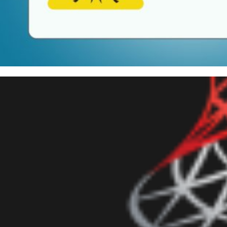
 Server - String or binary dat
 é, como identificar a causa ra
dezembro de 2019
8 min de leitura