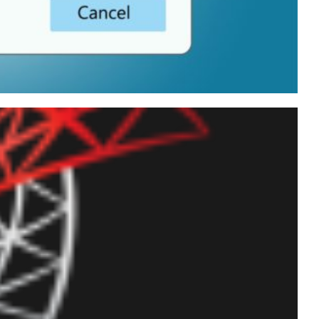
a would be truncated: O
iz e como corrigir