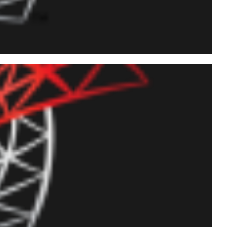
 string HTML para texto
 CLR (C#)