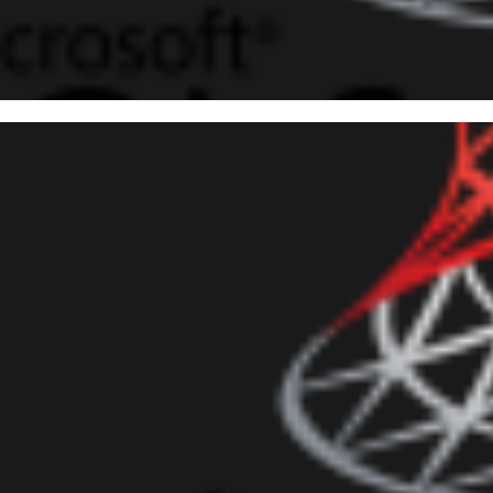
 Server - Como identificar sen
ais ao nome do usuário
novembro de 2016
4 min de leitura