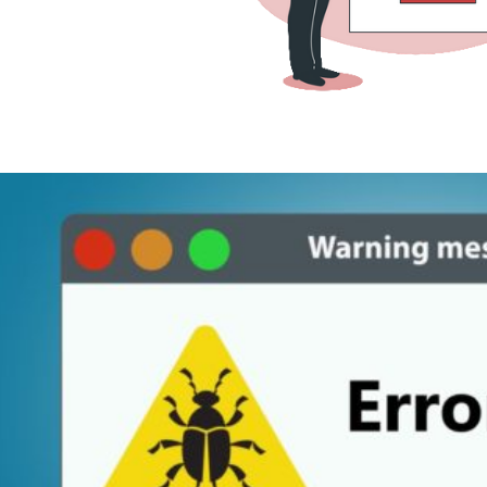
 Server - Como validar e-mail
lizando SQLCLR (C#)
maio de 2022
14 min de leitura