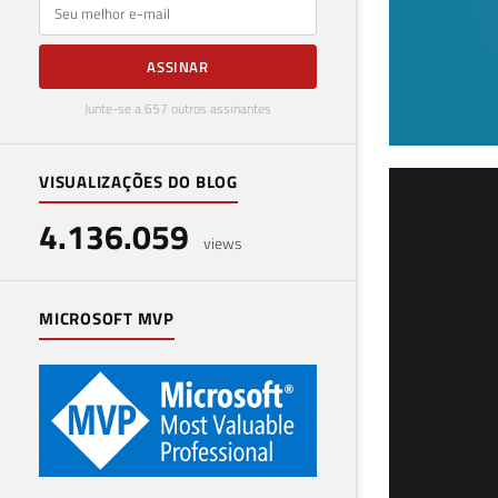
E-mail
ASSINAR
Junte-se a 657 outros assinantes
VISUALIZAÇÕES DO BLOG
SQL
4.136.059
que
views
03 de 
MICROSOFT MVP