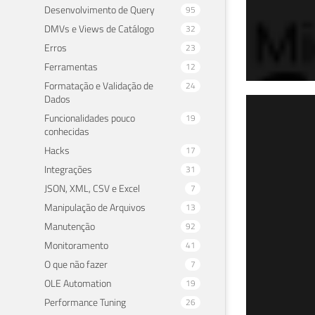
Desenvolvimento de Query
95
DMVs e Views de Catálogo
32
Erros
23
Ferramentas
12
Formatação e Validação de
24
Dados
SQL
Funcionalidades pouco
19
conhecidas
(Re
Hacks
17
Integrações
31
08 de 
JSON, XML, CSV e Excel
7
Manipulação de Arquivos
13
Manutenção
92
Monitoramento
41
O que não fazer
7
OLE Automation
19
Performance Tuning
26