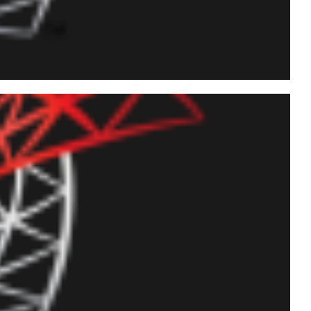
 string RTF para texto
CLR (C#) ou Powershell