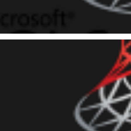
 Server – Como converter uma
mover tags RTF) utilizando o 
agosto de 2017
8 min de leitura