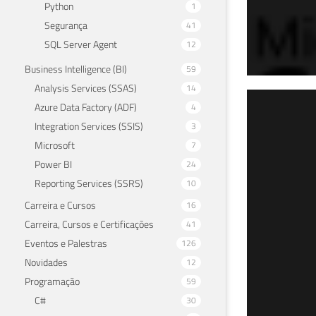
Python
1
Segurança
41
SQL Server Agent
12
Business Intelligence (BI)
59
Analysis Services (SSAS)
14
SQL
Azure Data Factory (ADF)
4
Integration Services (SSIS)
3
(Re
Microsoft
7
Power BI
24
08 de 
Reporting Services (SSRS)
10
Carreira e Cursos
16
Carreira, Cursos e Certificações
41
Eventos e Palestras
126
Novidades
12
Programação
59
C#
30