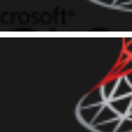
 Server - Como converter uma
mover tags HTML) utilizando o
agosto de 2017
3 min de leitura