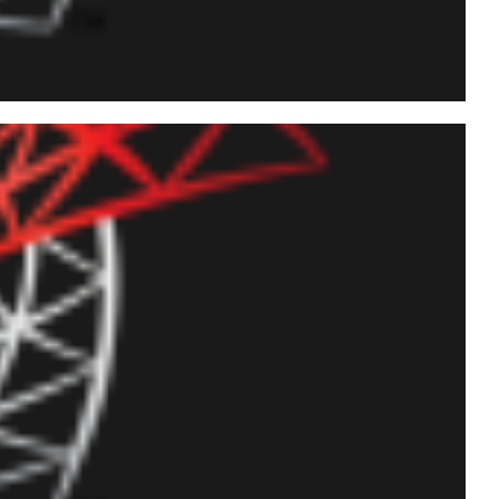
has frágeis, vazias ou