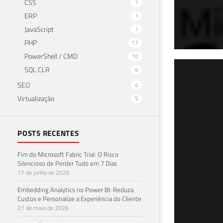
CSS
1
ERP
1
JavaScript
1
PHP
17
PowerShell / CMD
10
SQL
SQL CLR
4
SEO
4
est
Virtualização
5
OLE
POSTS RECENTES
01 de 
Fim do Microsoft Fabric Trial: O Risco
Silencioso de Perder Tudo em 7 Dias
17 de junho de 2026
Embedding Analytics no Power BI: Reduza
Custos e Personalize a Experiência do Cliente
21 de maio de 2026