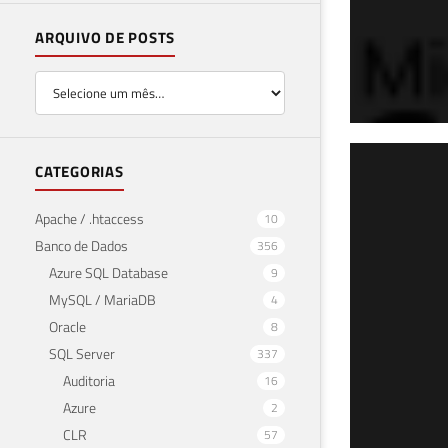
ARQUIVO DE POSTS
SQL
CATEGORIAS
nor
Apache / .htaccess
10
Banco de Dados
356
15 de 
Azure SQL Database
9
MySQL / MariaDB
4
Oracle
8
SQL Server
337
Auditoria
16
Azure
2
CLR
57