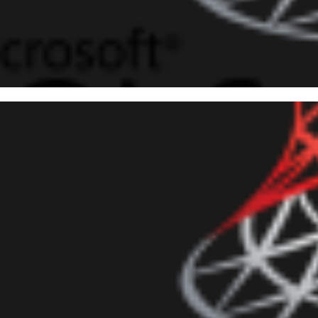
 Server - Arredondamento de
ma ABNT NBR 5891
junho de 2018
7 min de leitura