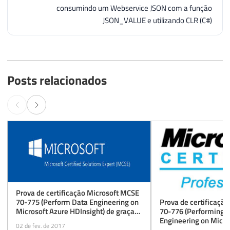
consumindo um Webservice JSON com a função
JSON_VALUE e utilizando CLR (C#)
Posts relacionados
Prova de certificação Microsoft MCSE
Prova de certificaçã
70-775 (Perform Data Engineering on
70-776 (Performing B
Microsoft Azure HDInsight) de graça
Engineering on Micro
(beta) até 31/03/2017
02 de fev. de 2017
Services) de graça (be