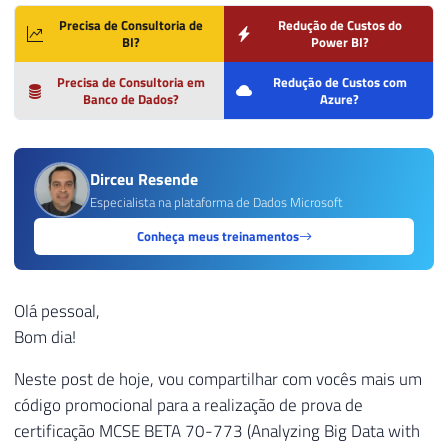
Precisa de Consultoria de
Redução de Custos do
BI?
Power BI?
Precisa de Consultoria em
Redução de Custos com
Banco de Dados?
Azure?
Dirceu Resende
Especialista na plataforma de Dados Microsoft
Conheça meus treinamentos
Olá pessoal,
Bom dia!
Neste post de hoje, vou compartilhar com vocês mais um
código promocional para a realização de prova de
certificação MCSE BETA 70-773 (Analyzing Big Data with