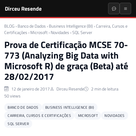
Dirceu Resende
BLOG
›
Banco de Dados
›
Business Intelligence (BI)
›
Carreira, Cursos e
Certificações
›
Microsoft
›
Novidades
›
SQL Server
Prova de Certificação MCSE 70-
773 (Analyzing Big Data with
Microsoft R) de graça (Beta) até
28/02/2017
12 de janeiro de 2017
Dirceu Resende
2 min de leitura
50 views
BANCO DE DADOS
BUSINESS INTELLIGENCE (BI)
CARREIRA, CURSOS E CERTIFICAÇÕES
MICROSOFT
NOVIDADES
SQL SERVER