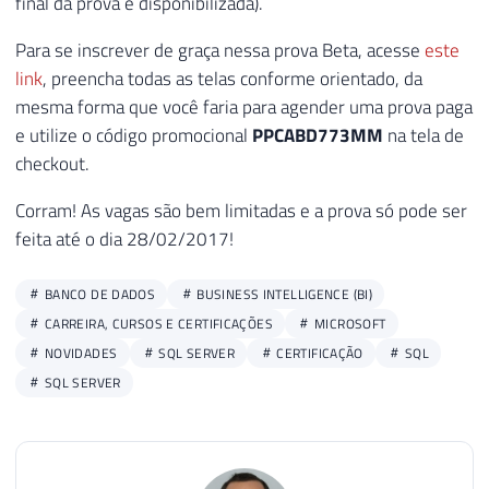
final da prova é disponibilizada).
Para se inscrever de graça nessa prova Beta, acesse
este
link
, preencha todas as telas conforme orientado, da
mesma forma que você faria para agender uma prova paga
e utilize o código promocional
PPCABD773MM
na tela de
checkout.
Corram! As vagas são bem limitadas e a prova só pode ser
feita até o dia 28/02/2017!
BANCO DE DADOS
BUSINESS INTELLIGENCE (BI)
CARREIRA, CURSOS E CERTIFICAÇÕES
MICROSOFT
NOVIDADES
SQL SERVER
CERTIFICAÇÃO
SQL
SQL SERVER