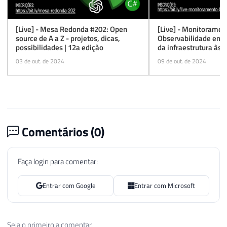
[Live] - Mesa Redonda #202: Open
[Live] - Monitoramen
source de A a Z - projetos, dicas,
Observabilidade em 
possibilidades | 12a edição
da infraestrutura às a
edição
03 de out. de 2024
09 de out. de 2024
Comentários (
0
)
Faça login para comentar:
Entrar com Google
Entrar com Microsoft
Seja o primeiro a comentar.