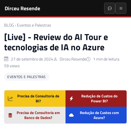
Dirceu Resende
BLOG
›
Eventos e Palestras
[Live] - Review do AI Tour e
tecnologias de IA no Azure
27 de setembro de 2024
Dirceu Resende
1 min de leitura
59 views
EVENTOS E PALESTRAS
Precisa de Consultoria de
Redução de Custos do
BI?
Power BI?
Precisa de Consultoria em
Redução de Custos com
Banco de Dados?
Azure?