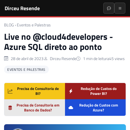
Dirceu Resende
BLOG
›
Eventos e Palestras
Live no @cloud4developers -
Azure SQL direto ao ponto
28 de abril de 2023
Dirceu Resende
1 min de leitura
45 views
EVENTOS E PALESTRAS
Precisa de Consultoria de
Redução de Custos do
BI?
Power BI?
Precisa de Consultoria em
Redução de Custos com
Banco de Dados?
Azure?