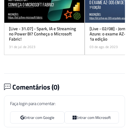
[Live - 31.07] - Spark, IA e Streaming
[Live - 02/08] - Jorna
no Power BI? Conheça o Microsoft
Azure: o exame AZ-30
Fabric!
1a edição
31 de jul. de 2023
03 de ago. de 2023
Comentários (
0
)
Faça login para comentar:
Entrar com Google
Entrar com Microsoft