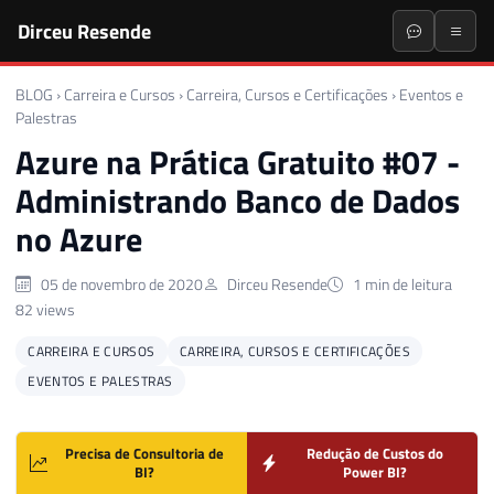
Dirceu Resende
BLOG
›
Carreira e Cursos
›
Carreira, Cursos e Certificações
›
Eventos e
Palestras
Azure na Prática Gratuito #07 -
Administrando Banco de Dados
no Azure
05 de novembro de 2020
Dirceu Resende
1 min de leitura
82 views
CARREIRA E CURSOS
CARREIRA, CURSOS E CERTIFICAÇÕES
EVENTOS E PALESTRAS
Precisa de Consultoria de
Redução de Custos do
BI?
Power BI?