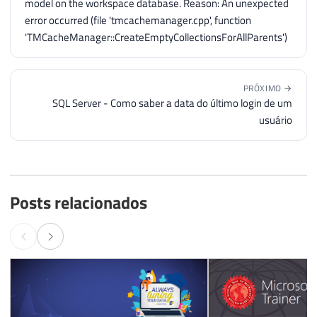
model on the workspace database. Reason: An unexpected
error occurred (file 'tmcachemanager.cpp', function
'TMCacheManager::CreateEmptyCollectionsForAllParents')
PRÓXIMO →
SQL Server - Como saber a data do último login de um
usuário
Posts relacionados