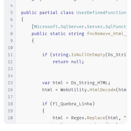
4
5
public
partial
class
UserDefinedFunctions
6
{
7
[
Microsoft
.
SqlServer
.
Server
.
SqlFuncti
8
public
static
string
fncRemove_Html_S
9
{
10
11
if
(
string
.
IsNullOrEmpty
(
Ds_Strin
12
return
null
;
13
14
15
var
 html 
=
 Ds_String_HTML
;
16
        html 
=
 WebUtility
.
HtmlDecode
(
html
17
18
if
(
Fl_Quebra_Linha
)
19
{
20
            html 
=
 Regex
.
Replace
(
html
,
"<
21
            html 
=
 Regex
.
Replace
(
html
,
"<