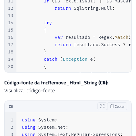
11
if
(
Ds_Texto
.
IsNull 
||
 Ds_Mascara
131
END
12
return
 SqlString
.
Null
;
132
13
133
14
try
134
SELECT
*
FROM
@Tabela_Final
15
{
135
16
var
 resultado 
=
 Regex
.
Match
(
D
136
17
return
 resultado
.
Success 
?
 re
137
END
18
}
138
19
catch
(
Exception
 e
)
139
20
{
140
/*

21
return
 SqlString
.
Null
;
141
22
}
Código-fonte da fncRemove_Html_String (C#):
142
EXEC dbo.stpBusca_Agencias_Correios

23
Visualizar código-fonte
143
    @Ds_Cidade = 'Vitória', -- varchar(50
24
}
144
    @Sg_UF = 'ES'      -- char(2)

25
}
145
C#
Copiar
146
*/
1
using
System
;
2
using
System
.
Net
;
3
using
System
.
Text
.
RegularExpressions
;