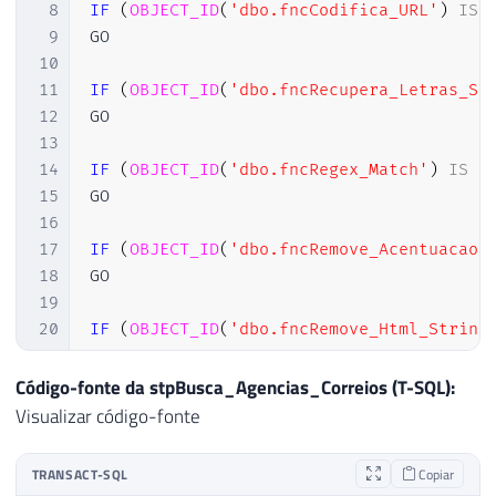
8
IF
(
OBJECT_ID
(
'dbo.fncCodifica_URL'
)
IS
9
GO

10
11
IF
(
OBJECT_ID
(
'dbo.fncRecupera_Letras_Se
12
GO

13
14
IF
(
OBJECT_ID
(
'dbo.fncRegex_Match'
)
IS
N
15
GO

16
17
IF
(
OBJECT_ID
(
'dbo.fncRemove_Acentuacao'
18
GO

19
20
IF
(
OBJECT_ID
(
'dbo.fncRemove_Html_String
21
GO

22
Código-fonte da stpBusca_Agencias_Correios (T-SQL):
23
IF
(
OBJECT_ID
(
'dbo.stpWs_Requisicao'
)
IS
Visualizar código-fonte
24
GO

25
TRANSACT-SQL
Copiar
26
IF
(
EXISTS
(
SELECT
NULL
FROM
 sys
.
assembli