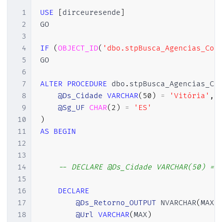
27
GO

1
USE
[
dirceuresende
]
28
2
GO

29
CREATE
 ASSEMBLY 
[
Webscraping_Correios
]
3
30
AUTHORIZATION
[
dbo
]
4
IF
(
OBJECT_ID
(
'dbo.stpBusca_Agencias_Cor
31
FROM
0x4D5A9000030000000
5
GO

32
WITH
 PERMISSION_SET 
=
 EXTERNAL_ACCES
6
33
7
ALTER
PROCEDURE
 dbo
.
stpBusca_Agencias_Co
34
8
@Ds_Cidade
VARCHAR
(
50
)
=
'Vitória'
,
35
GO

9
@Sg_UF
CHAR
(
2
)
=
'ES'
36
10
)
37
PRINT
 N
'Creating [dbo].[fncCodifica_URL]
11
AS
BEGIN
38
GO

12
39
13
40
CREATE
FUNCTION
[
dbo
]
.
[
fncCodifica_URL
]
14
-- DECLARE @Ds_Cidade VARCHAR(50) = 
41
(
@Ds_URL
 NVARCHAR 
(
MAX
)
NULL
)
15
42
RETURNS
 NVARCHAR 
(
MAX
)
16
DECLARE
43
AS
17
@Ds_Retorno_OUTPUT
 NVARCHAR
(
MAX
)
44
 EXTERNAL NAME 
[
Webscraping_Correios
]
.
[
U
18
@Url
VARCHAR
(
MAX
)