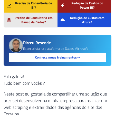
Precisa de Consultoria de
Redução de Custos do
BI?
Power BI?
Precisa de Consultoria em
Redução de Custos com
Banco de Dados?
Azure?
Dirceu Resende
Especialista na plataforma de Dados Microsoft
Conheça meus treinamentos
Fala galera!
Tudo bem com vocês ?
Neste post eu gostaria de compartilhar uma solução que
precisei desenvolver na minha empresa para realizar um
web scraping e extrair dados das agências do site dos
Correios