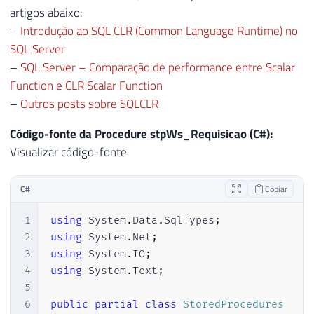
64
CREATE
FUNCTION
[
dbo
]
.
[
fncRegex_Match
]
artigos abaixo:
38
65
(
@Ds_Texto
 NVARCHAR 
(
MAX
)
NULL
,
@Ds_Masc
–
Introdução ao SQL CLR (Common Language Runtime) no
39
WHILE
(
@Resultado
IS
NOT
NULL
)
66
RETURNS
 NVARCHAR 
(
MAX
)
40
BEGIN
SQL Server
67
AS
41
–
SQL Server – Comparação de performance entre Scalar
68
 EXTERNAL NAME 
[
Webscraping_Correios
]
.
[
U
42
SET
@String
=
SUBSTRING
(
@Ds_Reto
Function e CLR Scalar Function
69
43
SET
@Resultado
=
 dbo
.
fncRegex_Ma
–
Outros posts sobre SQLCLR
70
44
SET
@StringSemHTML
=
LTRIM
(
RTRIM
71
45
SET
@StringSemHTML
=
NULLIF
(
LTRI
Código-fonte da Procedure stpWs_Requisicao (C#):
72
PRINT
 N
'Creating [dbo].[fncRemove_Acentu
46
Visualizar código-fonte
73
47
IF
(
LOWER
(
@Resultado
)
LIKE
'%nci
74
48
SET
@contaLinhas
=
1
C#
Copiar
75
GO

49
ELSE
76
50
IF
(
@StringSemHTML
IS
NOT
NU
1
using
System
.
Data
.
SqlTypes
;
77
CREATE
FUNCTION
[
dbo
]
.
[
fncRemove_Acentua
51
SET
@contaLinhas
+
=
1
2
using
System
.
Net
;
78
(
@Ds_Texto
 NVARCHAR 
(
MAX
)
NULL
)
52
3
using
System
.
IO
;
79
RETURNS
 NVARCHAR 
(
MAX
)
53
4
using
System
.
Text
;
80
AS
54
INSERT
INTO
@Retorno
(
texto
,
 rank
5
81
 EXTERNAL NAME 
[
Webscraping_Correios
]
.
[
U
55
SELECT
@StringSemHTML
,
@contaLin
6
public
partial
class
StoredProcedures
82