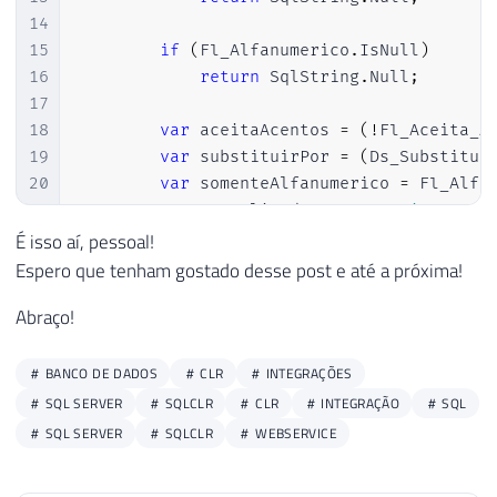
14
15
if
(
Fl_Alfanumerico
.
IsNull
)
16
return
 SqlString
.
Null
;
17
18
var
 aceitaAcentos 
=
(
!
Fl_Aceita_A
19
var
 substituirPor 
=
(
Ds_Substitui
20
var
 somenteAlfanumerico 
=
 Fl_Alfa
21
var
 normalizedArray 
=
aceitaAcent
22
var
 builder 
=
new
StringBuilder
(
)
É isso aí, pessoal!
23
Espero que tenham gostado desse post e até a próxima!
24
foreach
(
var
 ch 
in
 normalizedArra
Abraço!
25
{
26
27
if
(
somenteAlfanumerico
)
BANCO DE DADOS
CLR
INTEGRAÇÕES
28
{
SQL SERVER
SQLCLR
CLR
INTEGRAÇÃO
SQL
29
SQL SERVER
SQLCLR
WEBSERVICE
30
if
(
aceitaAcentos
)
31
{