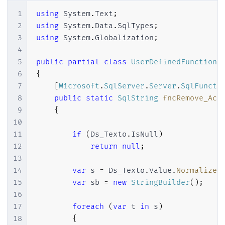
44
{
94
        Ds_Endereco 
VARCHAR
(
100
)
NOT
NUL
45
using
(
var
 streamRead
1
using
System
.
Text
;
95
        Ds_Complemento 
VARCHAR
(
100
)
NULL
46
{
2
using
System
.
Data
.
SqlTypes
;
96
        Ds_Bairro 
VARCHAR
(
100
)
NOT
NULL
,
47
                        feedData 
=
 stream
3
using
System
.
Globalization
;
97
        Ds_Municipio 
VARCHAR
(
100
)
NOT
NU
48
}
4
98
        Ds_Cidade 
VARCHAR
(
100
)
NOT
NULL
,
49
}
5
public
partial
class
UserDefinedFunctions
99
        Sg_UF 
VARCHAR
(
2
)
NOT
NULL
,
50
}
6
{
100
        Ds_CEP 
VARCHAR
(
10
)
NOT
NULL
51
}
7
[
Microsoft
.
SqlServer
.
Server
.
SqlFuncti
101
)
52
8
public
static
SqlString
fncRemove_Ace
102
53
        Ds_Retorno_OUTPUT 
=
 feedData
;
9
{
103
54
10
104
SET
@Contador
=
1
55
}
11
if
(
Ds_Texto
.
IsNull
)
105
SET
@Total
=
(
SELECT
COUNT
(
DISTINCT
 
56
12
return
null
;
106
57
}
;
13
107
WHILE
(
@Contador
<=
@Total
)
14
var
 s 
=
 Ds_Texto
.
Value
.
Normalize
(
108
BEGIN
15
var
 sb 
=
new
StringBuilder
(
)
;
109
16
110
17
foreach
(
var
 t 
in
 s
)
111
INSERT
INTO
@Tabela_Final
18
{