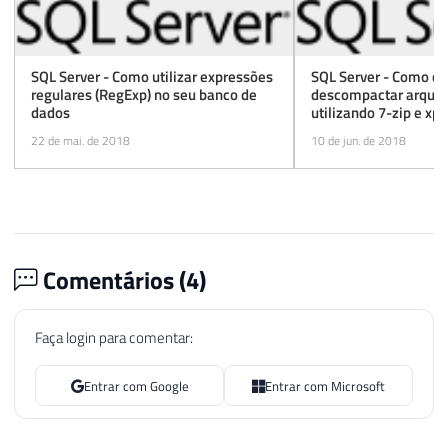
70
}
71
}
72
SQL Server - Como utilizar expressões
SQL Server - Como c
regulares (RegExp) no seu banco de
descompactar arquivo
73
return
 builder
.
ToString
(
)
;
dados
utilizando 7-zip e x
74
SQLCLR (C#)
22 de mai. de 2018
10 de jun. de 2018
75
}
76
}
Comentários (
4
)
Faça login para comentar:
Entrar com Google
Entrar com Microsoft