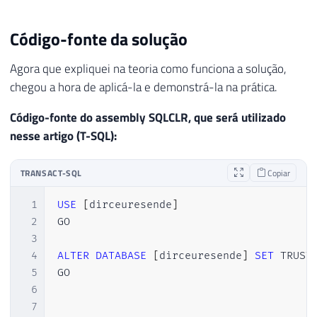
Código-fonte da solução
Agora que expliquei na teoria como funciona a solução,
chegou a hora de aplicá-la e demonstrá-la na prática.
Código-fonte do assembly SQLCLR, que será utilizado
nesse artigo (T-SQL):
TRANSACT-SQL
Copiar
1
USE
[
dirceuresende
]
2
GO

3
4
ALTER
DATABASE
[
dirceuresende
]
SET
 TRUST
5
GO

6
7