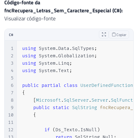
22
            html 
=
 Regex
.
Replace
(
html
,
"<
Código-fonte da
23
}
fncRecupera_Letras_Sem_Caractere_Especial (C#):
24
Visualizar código-fonte
25
        html 
=
 Regex
.
Replace
(
html
,
" "
,
"
26
        html 
=
 Regex
.
Replace
(
html
,
"<.*?>
C#
Copiar
27
28
return
 html
;
1
using
System
.
Data
.
SqlTypes
;
29
}
2
using
System
.
Globalization
;
30
}
3
using
System
.
Linq
;
4
using
System
.
Text
;
5
6
public
partial
class
UserDefinedFunctions
7
{
8
[
Microsoft
.
SqlServer
.
Server
.
SqlFuncti
9
public
static
SqlString
fncRecupera_L
10
{
11
12
if
(
Ds_Texto
.
IsNull
)
13
return
 SqlString
.
Null
;