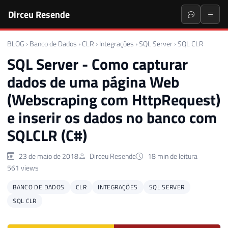
Dirceu Resende
BLOG
›
Banco de Dados
›
CLR
›
Integrações
›
SQL Server
›
SQL CLR
SQL Server - Como capturar
dados de uma página Web
(Webscraping com HttpRequest)
e inserir os dados no banco com
SQLCLR (C#)
23 de maio de 2018
Dirceu Resende
18 min de leitura
561 views
BANCO DE DADOS
CLR
INTEGRAÇÕES
SQL SERVER
SQL CLR