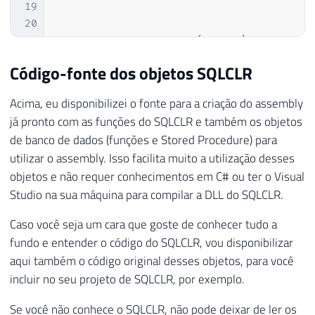
45
19
46
20
47
21
SET
@Sg_UF
=
UPPER
(
@Sg_UF
)
48
PRINT
 N
'Creating [dbo].[fncRecupera_Letr
22
SET
@Ds_Cidade
=
 dbo
.
fncCodifica_URL
Código-fonte dos objetos SQLCLR
49
23
50
GO

24
Acima, eu disponibilizei o fonte para a criação do assembly
51
25
SET
@Url
=
'http://www2.correios.com
já pronto com as funções do SQLCLR e também os objetos
52
26
53
CREATE
FUNCTION
[
dbo
]
.
[
fncRecupera_Letra
de banco de dados (funções e Stored Procedure) para
27
54
(
@Ds_Texto
 NVARCHAR 
(
MAX
)
NULL
,
@Fl_Alfa
utilizar o assembly. Isso facilita muito a utilização desses
28
EXEC
 dbo
.
stpWs_Requisicao

55
RETURNS
 NVARCHAR 
(
MAX
)
objetos e não requer conhecimentos em C# ou ter o Visual
29
@Ds_Url
=
@Url
,
56
AS
Studio na sua máquina para compilar a DLL do SQLCLR.
30
@Ds_Metodo
=
 N
'GET'
,
57
 EXTERNAL NAME 
[
Webscraping_Correios
]
.
[
U
31
@Ds_Parametros
=
 N
''
,
58
Caso você seja um cara que goste de conhecer tudo a
32
@Ds_Codificacao
=
 N
'iso-8859-1'
,
59
fundo e entender o código do SQLCLR, vou disponibilizar
33
@Ds_Retorno_OUTPUT
=
@Ds_Retorno
60
aqui também o código original desses objetos, para você
34
61
PRINT
 N
'Creating [dbo].[fncRegex_Match].
35
incluir no seu projeto de SQLCLR, por exemplo.
62
GO

36
DECLARE
@Contador
INT
=
1
,
@Total
IN
63
Se você não conhece o SQLCLR, não pode deixar de ler os
37
DECLARE
@Retorno
TABLE
(
 id 
INT
IDEN