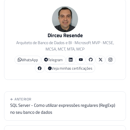
32
33
if
(
(
ch 
>=
65
&&
 ch 
<
34
                        builder
.
Append
(
ch
35
else
if
(
substituirPo
36
                        builder
.
Append
(
su
Dirceu Resende
37
Arquiteto de Banco de Dados e BI · Microsoft MVP · MCSE,
38
}
MCSA, MCT, MTA, MCP
39
else
40
{
WhatsApp
Telegram
41
Veja minhas certificações
42
if
(
(
ch 
>=
65
&&
 ch 
<
43
                        builder
.
Append
(
ch
44
else
if
(
substituirPo
45
                        builder
.
Append
(
su
46
← ANTERIOR
SQL Server - Como utilizar expressões regulares (RegExp)
47
}
no seu banco de dados
48
}
49
else
50
{