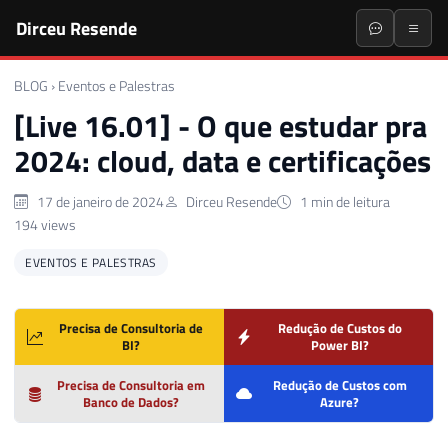
Dirceu Resende
BLOG
›
Eventos e Palestras
[Live 16.01] - O que estudar pra
2024: cloud, data e certificações
17 de janeiro de 2024
Dirceu Resende
1 min de leitura
194 views
EVENTOS E PALESTRAS
Precisa de Consultoria de
Redução de Custos do
BI?
Power BI?
Precisa de Consultoria em
Redução de Custos com
Banco de Dados?
Azure?