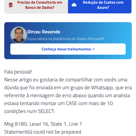
Precisa de Consultoria em
Redução de Custos com
Banco de Dados?
Azure?
Dirceu Resende
Especialista na plataforma de Dados Microsoft
Conheça meus treinamentos
Fala pessoal!
Nesse artigo eu gostaria de compartilhar com vocês uma
dúvida que foi enviada em um grupo de Whatsapp, que era
referente à mensagem de erro abaixo quando um analista
estava tentando montar um CASE com mais de 10
condições num SELECT:
Msg 8180, Level 16, State 1, Line 1
Statement(s) could not be prepared.