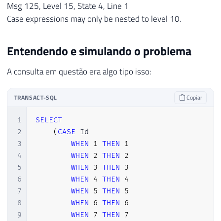
Msg 125, Level 15, State 4, Line 1
Case expressions may only be nested to level 10.
Entendendo e simulando o problema
A consulta em questão era algo tipo isso:
TRANSACT-SQL
Copiar
1
SELECT
2
(
CASE
 Id

3
WHEN
1
THEN
1
4
WHEN
2
THEN
2
5
WHEN
3
THEN
3
6
WHEN
4
THEN
4
7
WHEN
5
THEN
5
8
WHEN
6
THEN
6
9
WHEN
7
THEN
7