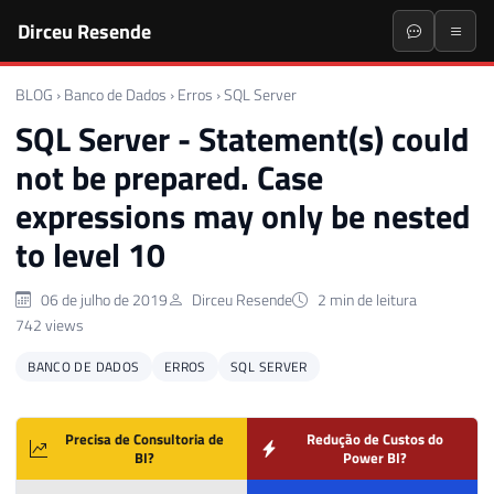
Dirceu Resende
BLOG
›
Banco de Dados
›
Erros
›
SQL Server
SQL Server - Statement(s) could
not be prepared. Case
expressions may only be nested
to level 10
06 de julho de 2019
Dirceu Resende
2 min de leitura
742 views
BANCO DE DADOS
ERROS
SQL SERVER
Precisa de Consultoria de
Redução de Custos do
BI?
Power BI?