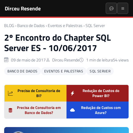
Dirceu Resende
BLOG
›
Banco de Dados
›
Eventos e Palestras
›
SQL Server
2º Encontro do Chapter SQL
Server ES - 10/06/2017
09 de maio de 2017
Dirceu Resende
1 min de leitura
54 views
BANCO DE DADOS
EVENTOS E PALESTRAS
SQL SERVER
Precisa de Consultoria de
Redução de Custos do
BI?
Power BI?
Precisa de Consultoria em
Redução de Custos com
Banco de Dados?
Azure?