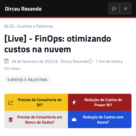
Dirceu Resende
BLOG
›
Eventos e Palestras
[Live] - FinOps: otimizando
custos na nuvem
28 de fevereiro de 2025
Dirceu Resende
1 min de leitura
45 views
EVENTOS E PALESTRAS
Precisa de Consultoria de
Redução de Custos do
BI?
Power BI?
Precisa de Consultoria em
Redução de Custos com
Banco de Dados?
Azure?