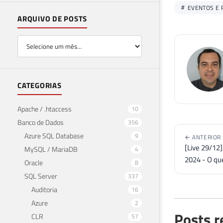
EVENTOS E 
ARQUIVO DE POSTS
CATEGORIAS
Apache / .htaccess
10
Banco de Dados
356
Azure SQL Database
9
← ANTERIOR
[Live 29/12
MySQL / MariaDB
4
2024 - O qu
Oracle
8
SQL Server
337
Auditoria
16
Azure
2
Posts r
CLR
57