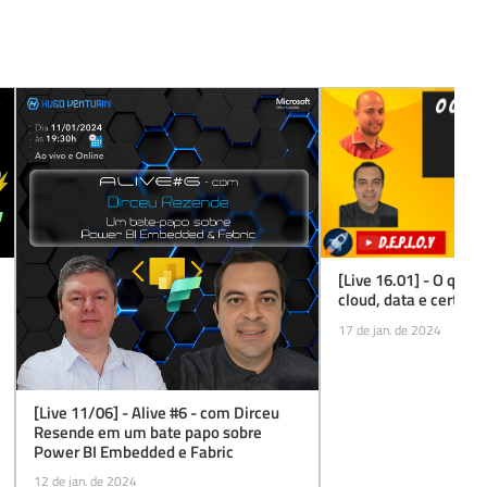
[Live 16.01] - O que 
cloud, data e certific
17 de jan. de 2024
[Live 11/06] - Alive #6 - com Dirceu
Resende em um bate papo sobre
Power BI Embedded e Fabric
12 de jan. de 2024