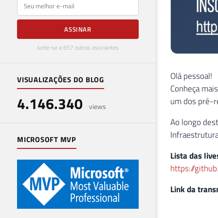
E-mail
ASSINAR
Junte-se a 657 outros assinantes
Olá pessoal!
VISUALIZAÇÕES DO BLOG
Conheça mais
4.146.340
um dos pré-re
views
Ao longo des
Infraestrutur
MICROSOFT MVP
Lista das liv
https://gith
Link da trans