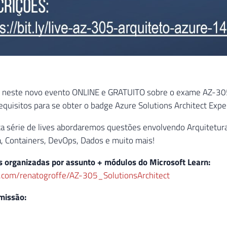
 neste novo evento ONLINE e GRATUITO sobre o exame AZ-305 –
quisitos para se obter o badge Azure Solutions Architect Expe
ta série de lives abordaremos questões envolvendo Arquitetu
a, Containers, DevOps, Dados e muito mais!
es organizadas por assunto + módulos do Microsoft Learn:
ub.com/renatogroffe/AZ-305_SolutionsArchitect
missão: