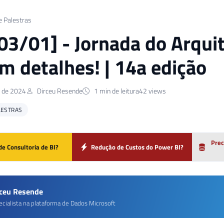
e Palestras
 03/01] - Jornada do Arqui
m detalhes! | 14a edição
o de 2024
Dirceu Resende
1 min de leitura
42 views
LESTRAS
Prec
de Consultoria de BI?
Redução de Custos do Power BI?
rceu Resende
ecialista na plataforma de Dados Microsoft