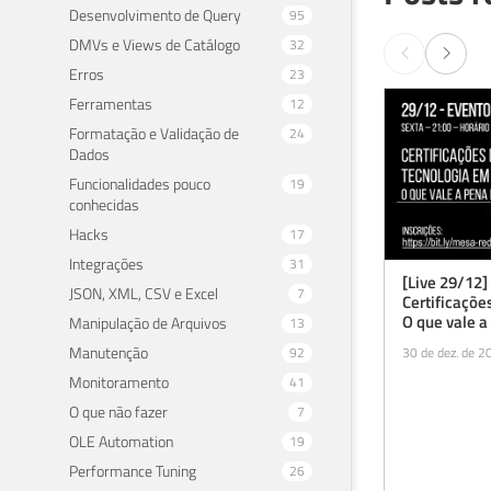
Desenvolvimento de Query
95
DMVs e Views de Catálogo
32
Erros
23
Ferramentas
12
Formatação e Validação de
24
Dados
Funcionalidades pouco
19
conhecidas
Hacks
17
Integrações
31
[Live 29/12
JSON, XML, CSV e Excel
7
Certificaçõe
O que vale a
Manipulação de Arquivos
13
Manutenção
92
30 de dez. de 2
Monitoramento
41
O que não fazer
7
OLE Automation
19
Performance Tuning
26