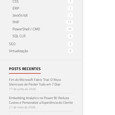
CSS
1
ERP
1
JavaScript
1
PHP
17
PowerShell / CMD
10
SQL CLR
4
SEO
4
Virtualização
5
POSTS RECENTES
Fim do Microsoft Fabric Trial: O Risco
Silencioso de Perder Tudo em 7 Dias
17 de junho de 2026
Embedding Analytics no Power BI: Reduza
Custos e Personalize a Experiência do Cliente
21 de maio de 2026