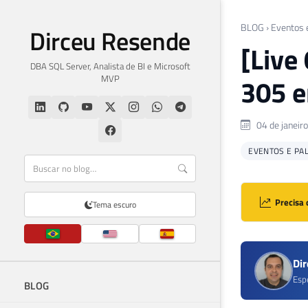
BLOG
›
Eventos 
Dirceu Resende
[Live
DBA SQL Server, Analista de BI e Microsoft
MVP
305 e
04 de janeir
EVENTOS E PA
Precisa 
Tema escuro
Di
Esp
BLOG