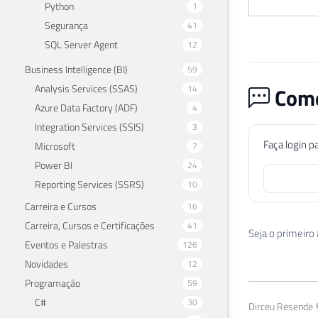
Python
1
Segurança
41
SQL Server Agent
12
Business Intelligence (BI)
59
Analysis Services (SSAS)
14
Come
Azure Data Factory (ADF)
4
Integration Services (SSIS)
3
Faça login p
Microsoft
7
Power BI
24
Reporting Services (SSRS)
10
Carreira e Cursos
16
Carreira, Cursos e Certificações
41
Seja o primeiro
Eventos e Palestras
126
Novidades
12
Programação
59
C#
30
Dirceu Resende ©