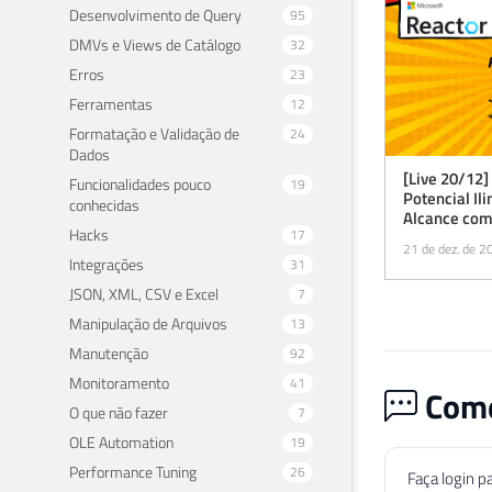
Desenvolvimento de Query
95
DMVs e Views de Catálogo
32
Erros
23
Ferramentas
12
Formatação e Validação de
24
Dados
[Live 20/12]
Funcionalidades pouco
19
Potencial Il
conhecidas
Alcance com
Hacks
17
Fabric
21 de dez. de 2
Integrações
31
JSON, XML, CSV e Excel
7
Manipulação de Arquivos
13
Manutenção
92
Monitoramento
41
Come
O que não fazer
7
OLE Automation
19
Performance Tuning
26
Faça login p