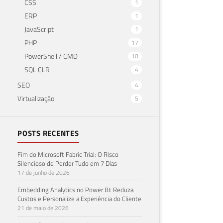
CSS
1
ERP
1
JavaScript
1
PHP
17
PowerShell / CMD
10
SQL CLR
4
SEO
4
Virtualização
5
POSTS RECENTES
Fim do Microsoft Fabric Trial: O Risco
Silencioso de Perder Tudo em 7 Dias
17 de junho de 2026
Embedding Analytics no Power BI: Reduza
Custos e Personalize a Experiência do Cliente
21 de maio de 2026