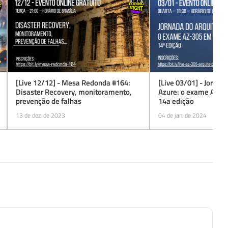
[Live 12/12] - Mesa Redonda #164:
[Live 03/01] - Jornad
Disaster Recovery, monitoramento,
Azure: o exame AZ-30
prevenção de falhas
14a edição
13 de dez. de 2023
04 de jan. de 2024