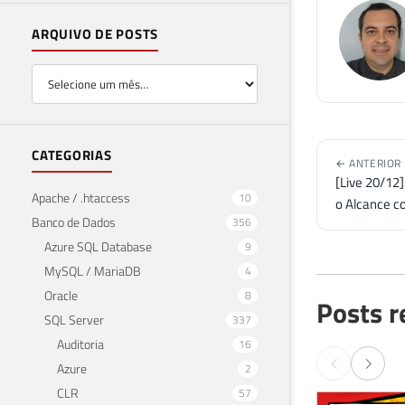
ARQUIVO DE POSTS
CATEGORIAS
← ANTERIOR
[Live 20/12]
Apache / .htaccess
10
o Alcance c
Banco de Dados
356
Azure SQL Database
9
MySQL / MariaDB
4
Oracle
8
Posts r
SQL Server
337
Auditoria
16
Azure
2
CLR
57