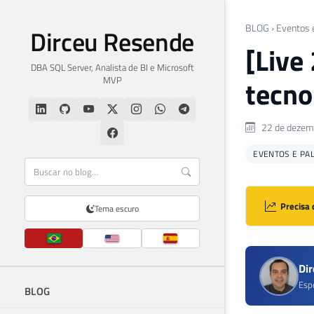
BLOG
›
Eventos 
Dirceu Resende
[Live
DBA SQL Server, Analista de BI e Microsoft
MVP
tecno
22 de dezem
EVENTOS E PA
Precisa 
Tema escuro
Di
Esp
BLOG