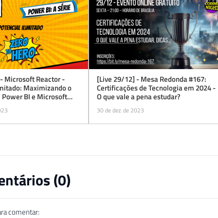
 - Microsoft Reactor -
[Live 29/12] - Mesa Redonda #167:
imitado: Maximizando o
Certificações de Tecnologia em 2024 -
 Power BI e Microsoft
O que vale a pena estudar?
023
30 de dez. de 2023
ntários (
0
)
ara comentar: