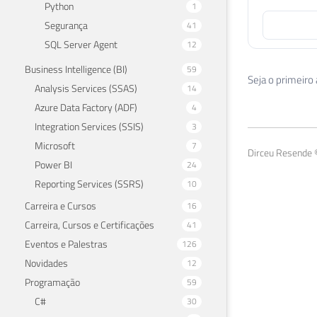
Python
1
Segurança
41
SQL Server Agent
12
Business Intelligence (BI)
59
Seja o primeiro
Analysis Services (SSAS)
14
Azure Data Factory (ADF)
4
Integration Services (SSIS)
3
Microsoft
7
Dirceu Resende ©
Power BI
24
Reporting Services (SSRS)
10
Carreira e Cursos
16
Carreira, Cursos e Certificações
41
Eventos e Palestras
126
Novidades
12
Programação
59
C#
30