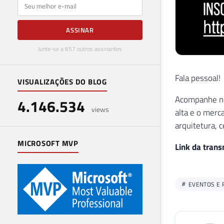
E-mail
ASSINAR
Junte-se a 657 outros assinantes
Fala pessoal!
VISUALIZAÇÕES DO BLOG
Acompanhe ne
4.146.534
views
alta e o merc
arquitetura, c
MICROSOFT MVP
Link da trans
EVENTOS E 