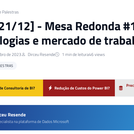
e Palestras
 21/12] - Mesa Redonda #1
logias e mercado de traba
bro de 2023
Dirceu Resende
1 min de leitura
46 views
LESTRAS
Prec
de Consultoria de BI?
Redução de Custos do Power BI?
rceu Resende
ecialista na plataforma de Dados Microsoft