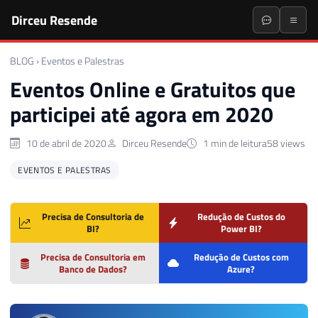
Dirceu Resende
BLOG
›
Eventos e Palestras
Eventos Online e Gratuitos que
participei até agora em 2020
10 de abril de 2020
Dirceu Resende
1 min de leitura
58 views
EVENTOS E PALESTRAS
Precisa de Consultoria de
Redução de Custos do
BI?
Power BI?
Precisa de Consultoria em
Redução de Custos com
Banco de Dados?
Azure?