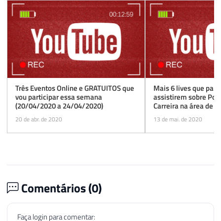
Três Eventos Online e GRATUITOS que
Mais 6 lives que part
vou participar essa semana
assistirem sobre Powe
(20/04/2020 a 24/04/2020)
Carreira na área de 
Postgres e muito ma
20 de abr. de 2020
13 de mai. de 2020
13/05/2020)
Comentários (
0
)
Faça login para comentar: