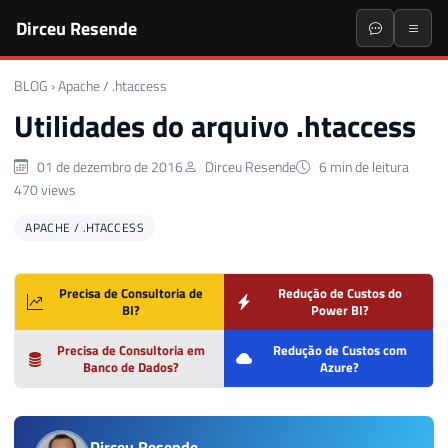
Dirceu Resende
BLOG
›
Apache / .htaccess
Utilidades do arquivo .htaccess
01 de dezembro de 2016
Dirceu Resende
6 min de leitura
470 views
APACHE / .HTACCESS
Precisa de Consultoria de
Redução de Custos do
BI?
Power BI?
Precisa de Consultoria em
Redução de Custos com
Banco de Dados?
Azure?
Dirceu Resende