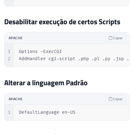
Desabilitar execução de certos Scripts
APACHE
Copiar
1
Options -ExecCGI

2
AddHandler cgi-script .php .pl .py .jsp .a
Alterar a linguagem Padrão
APACHE
Copiar
1
DefaultLanguage en-US