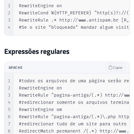
1
RewriteEngine on

2
RewriteCond %{HTTP_REFERER} ^http(s)?://(ww
3
RewriteRule .* http://www.antispam.br [R,L]
4
#Se o site "bloqueado" mandar algum visita
Expressões regulares
APACHE
Copiar
1
#todos os arquivos de uma página serão redi
2
RewriteEngine on

3
RewriteRule ^pagina-antiga/(.*) http://www.
4
#redirecionar somente os arquivos terminado
5
RewriteEngine om

6
RewriteRule ^pagina-antiga/(.*)\.php http:/
7
#redirecionar tudo de um site para outro

8
RedirectMatch permanent /(.*) http://www.n