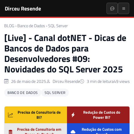
Dirceu Resende
BLOG
›
Banco de Dados
›
SQL Server
[Live] - Canal dotNET - Dicas de
Bancos de Dados para
Desenvolvedores #09:
Novidades do SQL Server 2025
26 de maio de 2025
Dirceu Resende
3 min de leitura
49 views
BANCO DE DADOS
SQL SERVER
Precisa de Consultoria de
Redução de Custos do
BI?
Power BI?
Precisa de Consultoria em
Redução de Custos com