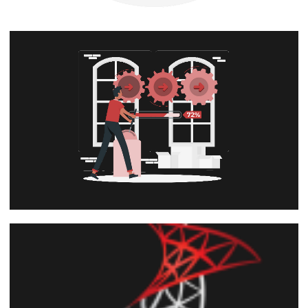
SQL Server - Como sincronizar dados de
uma tabela entre bases diferentes
utilizando Trigger
13 de agosto de 2022
4 min de leitura
SQL Server - Como identificar e
monitorar a execução de triggers
02 de maio de 2022
7 min de leitura