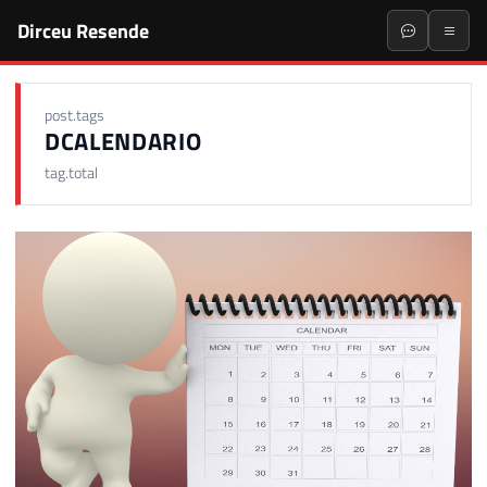
Dirceu Resende
post.tags
DCALENDARIO
tag.total