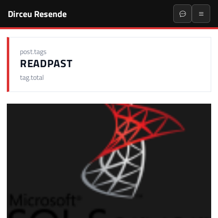
Dirceu Resende
post.tags
READPAST
tag.total