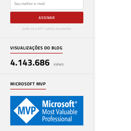
E-mail
ASSINAR
Junte-se a 657 outros assinantes
VISUALIZAÇÕES DO BLOG
4.143.686
views
MICROSOFT MVP