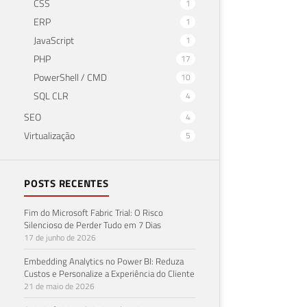
CSS
1
ERP
1
JavaScript
1
PHP
17
PowerShell / CMD
10
SQL CLR
4
SEO
4
Virtualização
5
POSTS RECENTES
Fim do Microsoft Fabric Trial: O Risco
Silencioso de Perder Tudo em 7 Dias
17 de junho de 2026
Embedding Analytics no Power BI: Reduza
Custos e Personalize a Experiência do Cliente
21 de maio de 2026