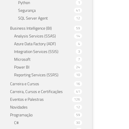
Python
1
Segurança
41
SQL Server Agent
12
Business Intelligence (BI)
59
Analysis Services (SSAS)
14
Azure Data Factory (ADF)
4
Integration Services (SSIS)
3
Microsoft
7
Power BI
24
Reporting Services (SSRS)
10
Carreira e Cursos
16
Carreira, Cursos e Certificações
41
Eventos e Palestras
126
Novidades
12
Programação
59
C#
30