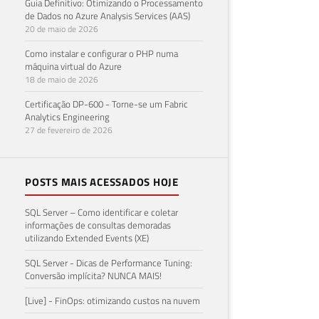
Guia Definitivo: Otimizando o Processamento
de Dados no Azure Analysis Services (AAS)
20 de maio de 2026
Como instalar e configurar o PHP numa
máquina virtual do Azure
18 de maio de 2026
Certificação DP-600 - Torne-se um Fabric
Analytics Engineering
27 de fevereiro de 2026
POSTS MAIS ACESSADOS HOJE
SQL Server – Como identificar e coletar
informações de consultas demoradas
utilizando Extended Events (XE)
SQL Server - Dicas de Performance Tuning:
Conversão implícita? NUNCA MAIS!
[Live] - FinOps: otimizando custos na nuvem