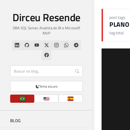
Dirceu Resende
post.tags
PLANO
DBA SQL Server, Analista de BI e Microsoft
tag.total
MVP
Tema escuro
BLOG