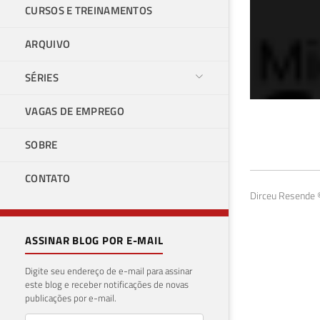
CURSOS E TREINAMENTOS
ARQUIVO
SÉRIES
VAGAS DE EMPREGO
SQL
SOBRE
um 
CONTATO
09 de 
Dirceu Resende ©
ASSINAR BLOG POR E-MAIL
Digite seu endereço de e-mail para assinar
este blog e receber notificações de novas
publicações por e-mail.