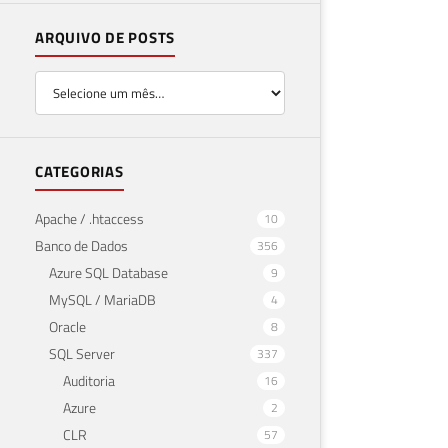
ARQUIVO DE POSTS
CATEGORIAS
Apache / .htaccess
10
Banco de Dados
356
Azure SQL Database
9
MySQL / MariaDB
4
Oracle
8
SQL Server
337
Auditoria
16
Azure
2
CLR
57