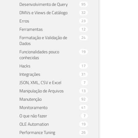
Desenvolvimento de Query
95
DMVs e Views de Catálogo
32
Erros
23
Ferramentas
12
Formatação e Validação de
24
Dados
Funcionalidades pouco
19
conhecidas
Hacks
17
Integrações
31
JSON, XML, CSV e Excel
7
Manipulação de Arquivos
13
Manutenção
92
Monitoramento
41
O que não fazer
7
OLE Automation
19
Performance Tuning
26