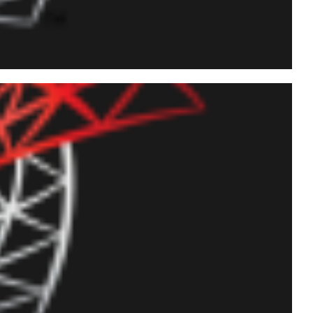
 constantemente com
 XXX" e databases "In