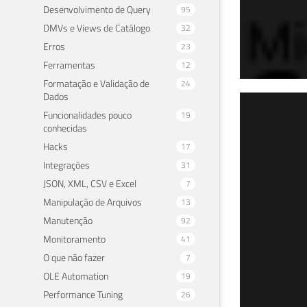
Desenvolvimento de Query
95
DMVs e Views de Catálogo
32
Erros
23
Ferramentas
12
Formatação e Validação de
24
Dados
SQL
Funcionalidades pouco
19
conhecidas
lim
Hacks
17
Integrações
31
30 de 
JSON, XML, CSV e Excel
7
Manipulação de Arquivos
13
Manutenção
92
Monitoramento
41
O que não fazer
7
OLE Automation
19
Performance Tuning
26