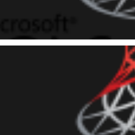
 Server - O que é operação b
ios valores na mesma coluna
junho de 2019
5 min de leitura