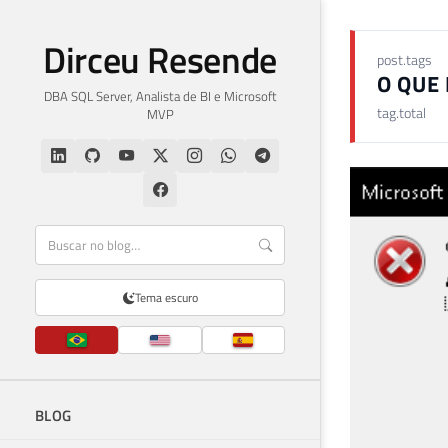
Dirceu Resende
post.tags
O QUE
DBA SQL Server, Analista de BI e Microsoft
tag.total
MVP
Tema escuro
BLOG