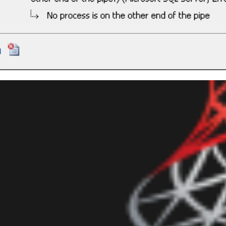
 Server - Alterei o Max Serve
 consigo conectar na instânci
dezembro de 2019
3 min de leitura