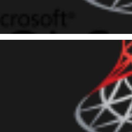
 Server Express - DESAFIO: É 
ite de 10 GB de dados em uma
dezembro de 2018
14 min de leitura