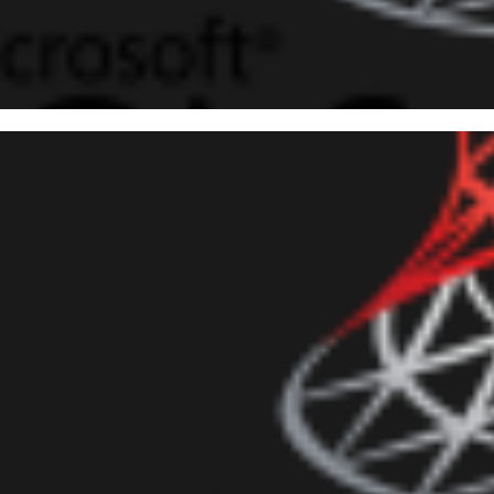
 Server - Sua instância está
sagens "Starting up database
overy"? Conheça o Auto Close
março de 2017
5 min de leitura