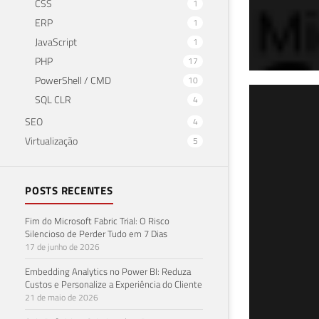
CSS
1
ERP
1
JavaScript
1
PHP
17
PowerShell / CMD
10
SQL
SQL CLR
4
SEO
4
men
Virtualização
5
Rec
POSTS RECENTES
23 de 
Fim do Microsoft Fabric Trial: O Risco
Silencioso de Perder Tudo em 7 Dias
17 de junho de 2026
Embedding Analytics no Power BI: Reduza
Custos e Personalize a Experiência do Cliente
21 de maio de 2026