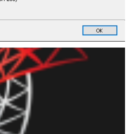
r Memory para 0 e agora
a