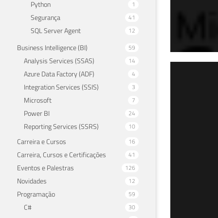
Python
1
Segurança
41
SQL Server Agent
12
Business Intelligence (BI)
59
Analysis Services (SSAS)
14
SQL
Azure Data Factory (ADF)
4
Integration Services (SSIS)
3
08 de 
Microsoft
7
Power BI
24
Reporting Services (SSRS)
10
Carreira e Cursos
16
Carreira, Cursos e Certificações
41
Eventos e Palestras
126
Novidades
12
Programação
59
C#
30