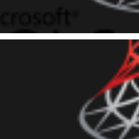
 Server - Como ativar/habilita
julho de 2018
4 min de leitura