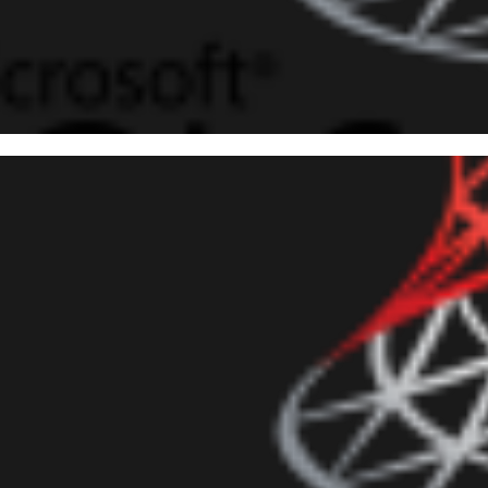
 Server - Quando você deve u
sulta e quando não deve utili
evereiro de 2019
5 min de leitura