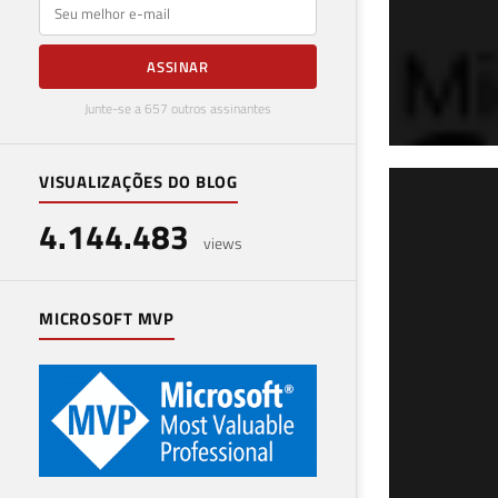
E-mail
ASSINAR
Junte-se a 657 outros assinantes
VISUALIZAÇÕES DO BLOG
SQL
4.144.483
vár
views
21 de 
MICROSOFT MVP