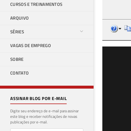
CURSOS E TREINAMENTOS
ARQUIVO
SÉRIES
VAGAS DE EMPREGO
SQL
SOBRE
não
CONTATO
23 de 
ASSINAR BLOG POR E-MAIL
Digite seu endereço de e-mail para assinar
este blog e receber notificações de novas
publicações por e-mail.