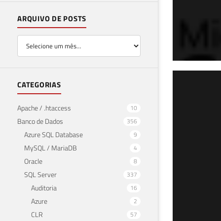
ARQUIVO DE POSTS
SQL
CATEGORIAS
con
Apache / .htaccess
10
Banco de Dados
356
24 de f
Azure SQL Database
9
MySQL / MariaDB
4
Oracle
8
SQL Server
337
Auditoria
16
Azure
2
CLR
57