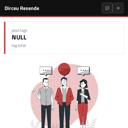
Dirceu Resende
post.tags
NULL
tag.total