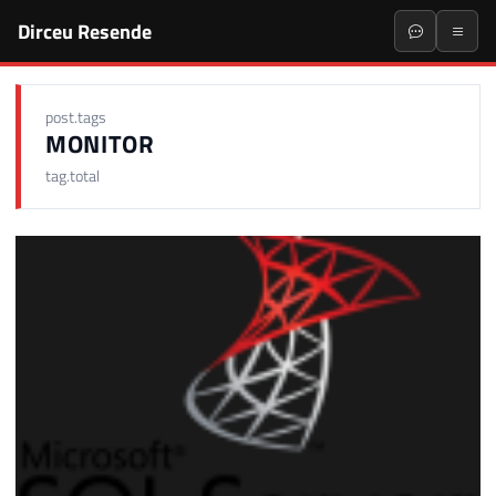
Dirceu Resende
post.tags
MONITOR
tag.total