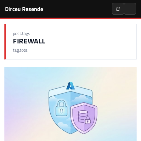
Dirceu Resende
post.tags
FIREWALL
tag.total