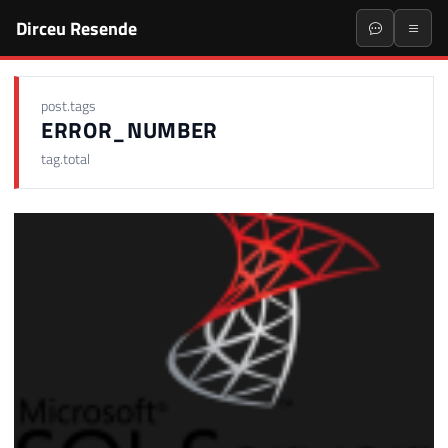
Dirceu Resende
post.tags
ERROR_NUMBER
tag.total