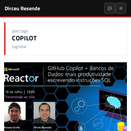
Dirceu Resende
post.tags
COPILOT
tag.total