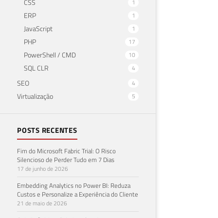
CSS
1
ERP
1
JavaScript
1
PHP
17
PowerShell / CMD
10
SQL CLR
4
SEO
4
Virtualização
5
POSTS RECENTES
Fim do Microsoft Fabric Trial: O Risco
Silencioso de Perder Tudo em 7 Dias
17 de junho de 2026
Embedding Analytics no Power BI: Reduza
Custos e Personalize a Experiência do Cliente
21 de maio de 2026