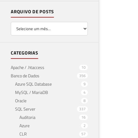
ARQUIVO DE POSTS
CATEGORIAS
Apache / .htaccess
10
Banco de Dados
356
Azure SQL Database
9
MySQL / MariaDB
4
Oracle
8
SQL Server
337
Auditoria
16
Azure
2
CLR
57