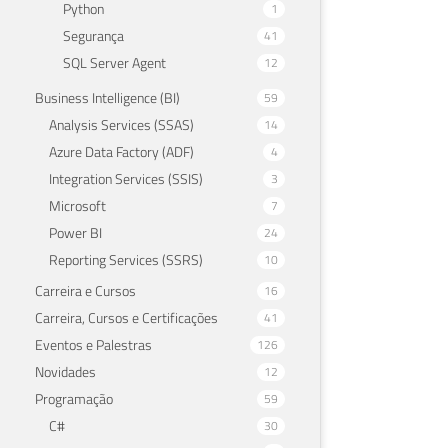
Python
1
Segurança
41
SQL Server Agent
12
Business Intelligence (BI)
59
Analysis Services (SSAS)
14
Azure Data Factory (ADF)
4
Integration Services (SSIS)
3
Microsoft
7
Power BI
24
Reporting Services (SSRS)
10
Carreira e Cursos
16
Carreira, Cursos e Certificações
41
Eventos e Palestras
126
Novidades
12
Programação
59
C#
30