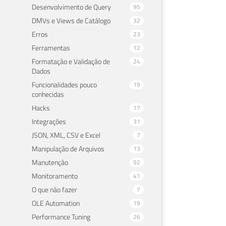
Desenvolvimento de Query
95
DMVs e Views de Catálogo
32
Erros
23
Ferramentas
12
Formatação e Validação de
24
Dados
Funcionalidades pouco
19
conhecidas
Hacks
17
Integrações
31
JSON, XML, CSV e Excel
7
Manipulação de Arquivos
13
Manutenção
92
Monitoramento
41
O que não fazer
7
OLE Automation
19
Performance Tuning
26