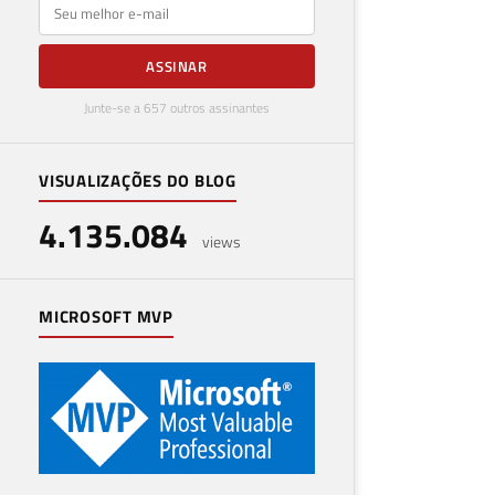
E-mail
ASSINAR
Junte-se a 657 outros assinantes
VISUALIZAÇÕES DO BLOG
4.135.084
views
MICROSOFT MVP