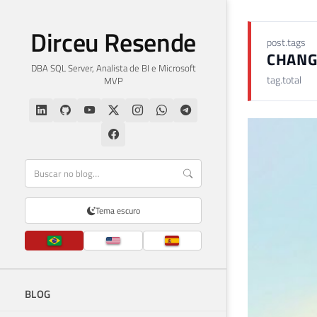
Dirceu Resende
post.tags
CHANG
DBA SQL Server, Analista de BI e Microsoft
tag.total
MVP
Tema escuro
BLOG