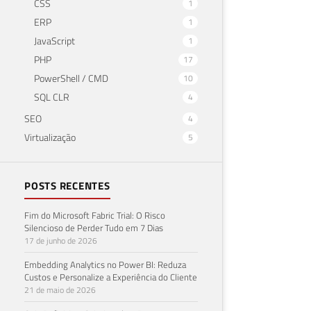
CSS
1
ERP
1
JavaScript
1
PHP
17
PowerShell / CMD
10
SQL CLR
4
SEO
4
Virtualização
5
POSTS RECENTES
Fim do Microsoft Fabric Trial: O Risco
Silencioso de Perder Tudo em 7 Dias
17 de junho de 2026
Embedding Analytics no Power BI: Reduza
Custos e Personalize a Experiência do Cliente
21 de maio de 2026