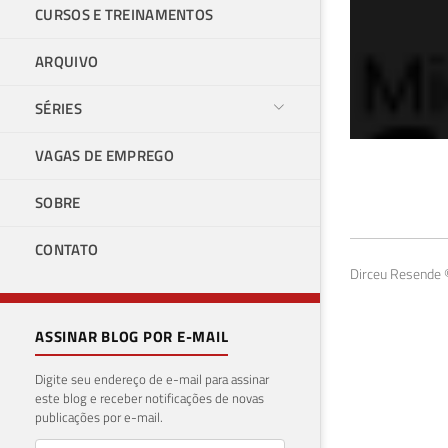
CURSOS E TREINAMENTOS
ARQUIVO
SÉRIES
VAGAS DE EMPREGO
SQL
SOBRE
vár
CONTATO
21 de 
Dirceu Resende ©
ASSINAR BLOG POR E-MAIL
Digite seu endereço de e-mail para assinar
este blog e receber notificações de novas
publicações por e-mail.