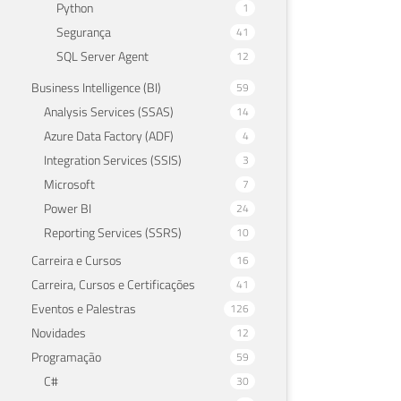
Python
1
Segurança
41
SQL Server Agent
12
Business Intelligence (BI)
59
Analysis Services (SSAS)
14
Azure Data Factory (ADF)
4
Integration Services (SSIS)
3
Microsoft
7
Power BI
24
Reporting Services (SSRS)
10
Carreira e Cursos
16
Carreira, Cursos e Certificações
41
Eventos e Palestras
126
Novidades
12
Programação
59
C#
30