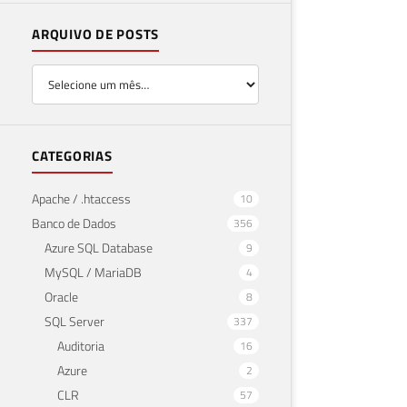
ARQUIVO DE POSTS
CATEGORIAS
Apache / .htaccess
10
Banco de Dados
356
Azure SQL Database
9
MySQL / MariaDB
4
Oracle
8
SQL Server
337
Auditoria
16
Azure
2
CLR
57