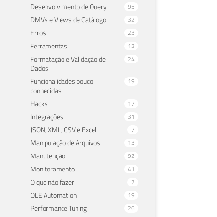
Desenvolvimento de Query
95
DMVs e Views de Catálogo
32
Erros
23
Ferramentas
12
Formatação e Validação de
24
Dados
Funcionalidades pouco
19
conhecidas
Hacks
17
Integrações
31
JSON, XML, CSV e Excel
7
Manipulação de Arquivos
13
Manutenção
92
Monitoramento
41
O que não fazer
7
OLE Automation
19
Performance Tuning
26