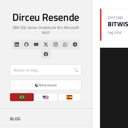
Dirceu Resende
post.tags
BITWI
DBA SQL Server, Analista de BI e Microsoft
tag.total
MVP
Tema escuro
BLOG