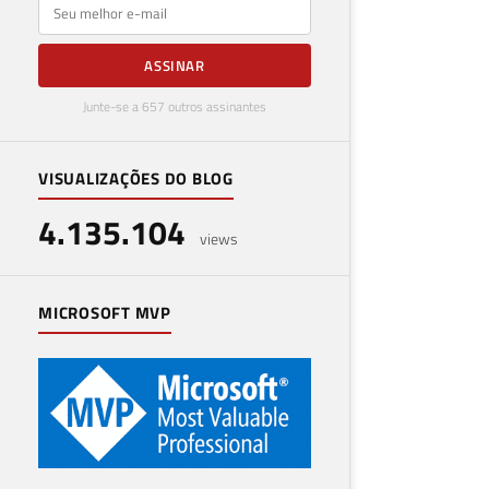
E-mail
ASSINAR
Junte-se a 657 outros assinantes
VISUALIZAÇÕES DO BLOG
4.135.104
views
MICROSOFT MVP