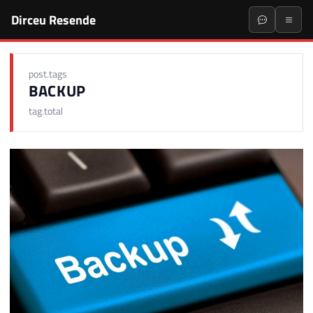
Dirceu Resende
post.tags
BACKUP
tag.total