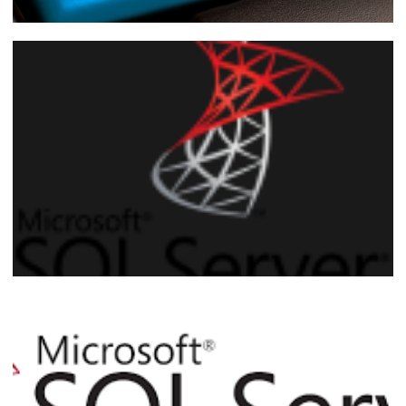
Azure SQL Database - Como visualizar o
histórico dos backups automáticos
14 de abril de 2022
2 min de leitura
SQL Server - Utilizando a traceflag 3226
para evitar a gravação de mensagens
informativas geradas por backups no log
do SQL Server
22 de setembro de 2018
3 min de leitura