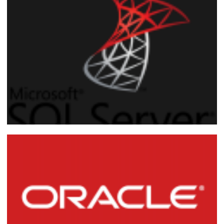
SQL Server - Como transferir logins entre
instâncias gerando backup de usuários,
logins e permissões
27 de fevereiro de 2017
15 min de leitura
Como estimar quanto tempo falta para
acabar o backup no SQL Server?
06 de maio de 2015
1 min de leitura