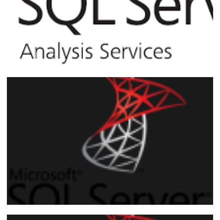
Analysis Services - Como utilizar o XLMA
para backup e restore de cubos via linha
de comando T-SQL
05 de março de 2017
3 min de leitura