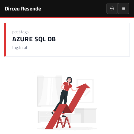
Dirceu Resende
post.tags
AZURE SQL DB
tag.total