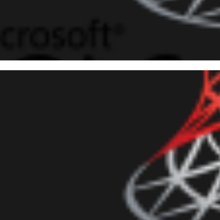
 Server - Como visualizar to
execução do Job (mesmo quand
0 caracteres)
maio de 2018
3 min de leitura