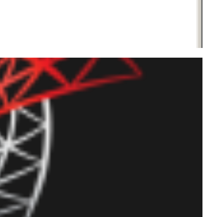
e todos os jobs do SQL
 C# ou Powershell)