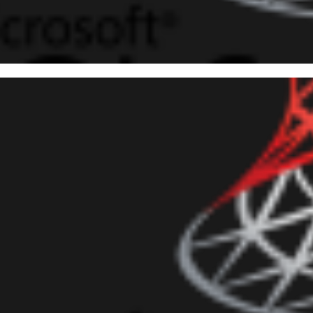
o listar os Jobs (schedules, 
ry no SQL Server
março de 2016
5 min de leitura