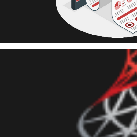
 Server - O histórico de exec
nt está sumindo?
maio de 2023
7 min de leitura