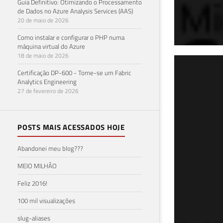
Guia Definitivo: Otimizando o Processamento
de Dados no Azure Analysis Services (AAS)
20 de maio de 2026
Como instalar e configurar o PHP numa
máquina virtual do Azure
18 de maio de 2026
Com
Certificação DP-600 - Torne-se um Fabric
Analytics Engineering
Que
27 de fevereiro de 2026
28 de 
POSTS MAIS ACESSADOS HOJE
Abandonei meu blog???
MEIO MILHÃO
Feliz 2016!
100 mil visualizações
slug-aliases