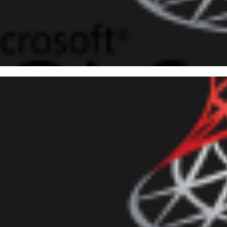
 Server - Como alterar o dono
um usuário no SQL Agent
outubro de 2018
3 min de leitura