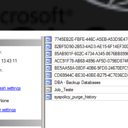
 Server - Entendendo as perm
nt (SQLAgentUserRole, SQLA
AgentOperatorRole)
evereiro de 2017
7 min de leitura