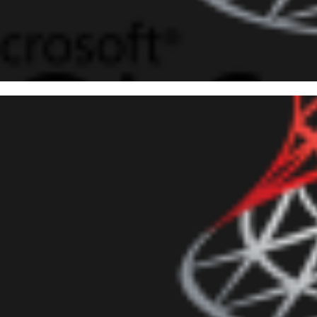
 Server - Como buscar uma st
 são chamadas por jobs do S
setembro de 2017
5 min de leitura