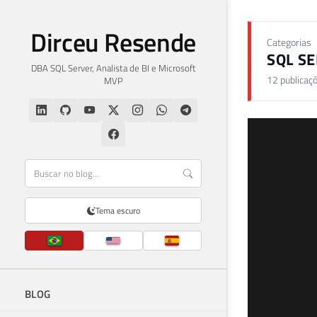
Dirceu Resende
Categorias
SQL S
DBA SQL Server, Analista de BI e Microsoft
12 publicaç
MVP
Tema escuro
BLOG