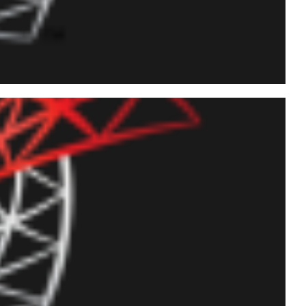
da a mensagem de retorno
o ela ultrapassa os