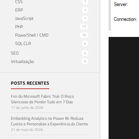
CSS
1
ERP
1
JavaScript
1
PHP
17
PowerShell / CMD
10
SQL
SQL CLR
4
SEO
4
Age
Virtualização
5
22 de f
POSTS RECENTES
Fim do Microsoft Fabric Trial: O Risco
Silencioso de Perder Tudo em 7 Dias
17 de junho de 2026
Embedding Analytics no Power BI: Reduza
Custos e Personalize a Experiência do Cliente
21 de maio de 2026