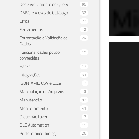
Desenvolvimento de Query
95
DMVs e Views de Catálogo
32
Erros
23
Ferramentas
12
Formatação e Validação de
24
Dados
SQL
Funcionalidades pouco
19
conhecidas
que
Hacks
17
Integrações
31
17 de 
JSON, XML, CSV e Excel
7
Manipulação de Arquivos
13
Manutenção
92
Monitoramento
41
O que não fazer
7
OLE Automation
19
Performance Tuning
26