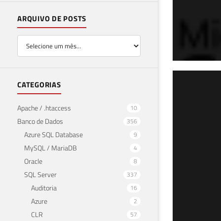
ARQUIVO DE POSTS
SQL
CATEGORIAS
da 
Apache / .htaccess
10
400
Banco de Dados
356
Azure SQL Database
9
02 de 
MySQL / MariaDB
4
Oracle
8
SQL Server
337
Auditoria
16
Azure
2
CLR
57