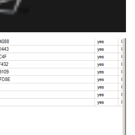
issões e roles do SQL
gentReaderRole e