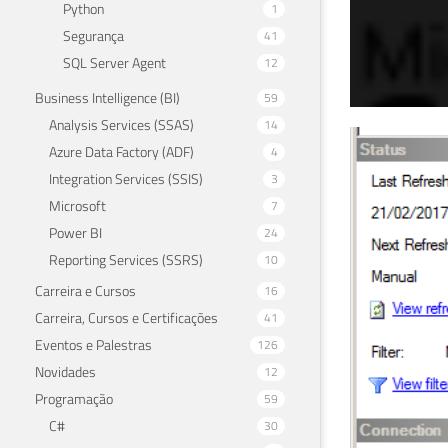
Python
1
Segurança
41
SQL Server Agent
12
Business Intelligence (BI)
59
Analysis Services (SSAS)
14
SQL
Azure Data Factory (ADF)
4
Integration Services (SSIS)
3
Age
Microsoft
7
SQL
Power BI
24
Reporting Services (SSRS)
10
28 de f
Carreira e Cursos
16
Carreira, Cursos e Certificações
41
Eventos e Palestras
126
Novidades
12
Programação
59
C#
30