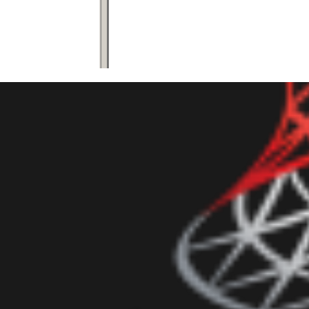
 Server - Como fazer backup d
nt via linha de comando (CLR
evereiro de 2017
9 min de leitura