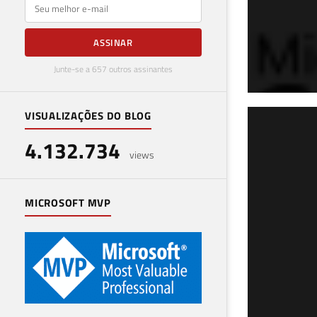
E-mail
ASSINAR
Junte-se a 657 outros assinantes
VISUALIZAÇÕES DO BLOG
SQL
4.132.734
de 
views
15 de 
MICROSOFT MVP