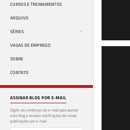
CURSOS E TREINAMENTOS
ARQUIVO
SÉRIES
VAGAS DE EMPREGO
SQL
SOBRE
Age
CONTATO
10 de 
ASSINAR BLOG POR E-MAIL
Digite seu endereço de e-mail para assinar
este blog e receber notificações de novas
publicações por e-mail.