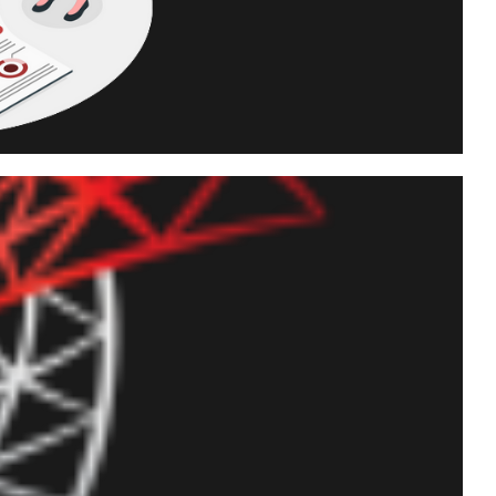
ução dos jobs do SQL