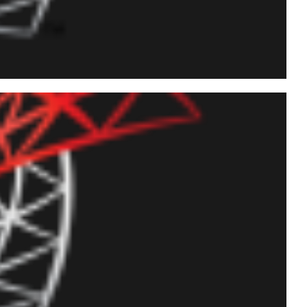
ring no código de SP's
QL Agent